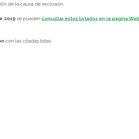
ión de la causa de exclusión.
e 2019
se pueden
consultar estos listados en la página We
ión
con las citadas listas.
pp
gram
kedIn
Compartir