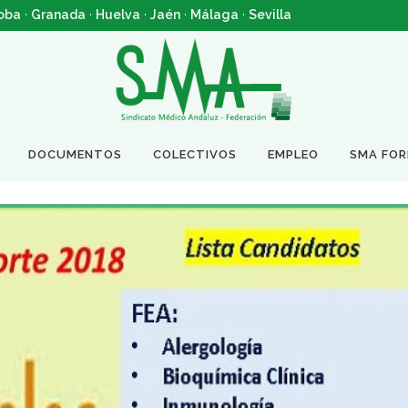
oba
·
Granada
·
Huelva
·
Jaén
·
Málaga
·
Sevilla
DOCUMENTOS
COLECTIVOS
EMPLEO
SMA FO