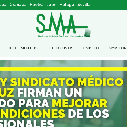
oba
·
Granada
·
Huelva
·
Jaén
·
Málaga
·
Sevilla
DOCUMENTOS
COLECTIVOS
EMPLEO
SMA FO