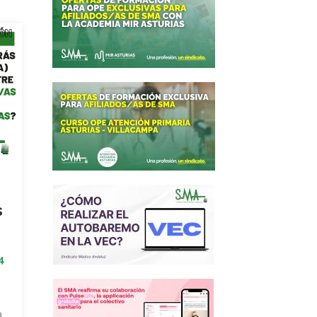
s
4
a