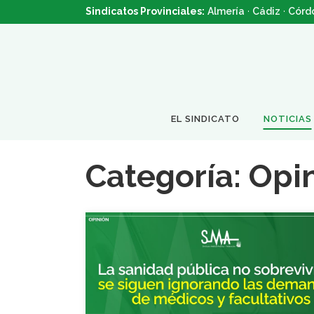
Sindicatos Provinciales:
Almería
·
Cádiz
·
Córd
EL SINDICATO
NOTICIAS
Categoría:
Opi