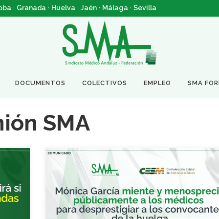
oba
·
Granada
·
Huelva
·
Jaén
·
Málaga
·
Sevilla
DOCUMENTOS
COLECTIVOS
EMPLEO
SMA FO
nión SMA