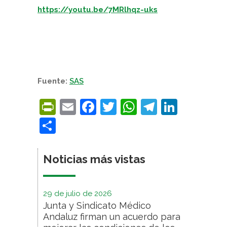
https://youtu.be/7MRlhqz-uks
Fuente:
SAS
PrintFriendly
Email
Facebook
Twitter
WhatsApp
Telegra
Linke
Compartir
Noticias más vistas
29 de julio de 2026
Junta y Sindicato Médico
Andaluz firman un acuerdo para