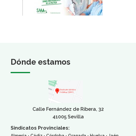
Dónde estamos
Calle Fernández de Ribera, 32
41005 Sevilla
Sindicatos Provinciales:
·
·
·
·
·
Almería
Cádiz
Córdoba
Granada
Huelva
Jaén