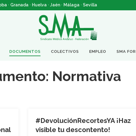
oba
·
Granada
·
Huelva
·
Jaén
·
Málaga
·
Sevilla
DOCUMENTOS
COLECTIVOS
EMPLEO
SMA FO
umento:
Normativa
#DevoluciónRecortesYA ¡Haz
onal
visible tu descontento!