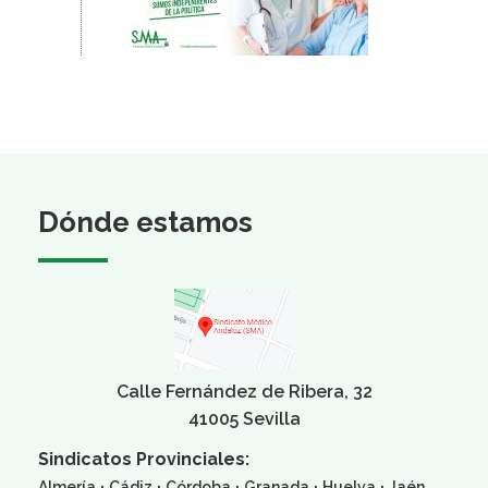
Dónde estamos
Calle Fernández de Ribera, 32
41005 Sevilla
Sindicatos Provinciales:
·
·
·
·
·
Almería
Cádiz
Córdoba
Granada
Huelva
Jaén