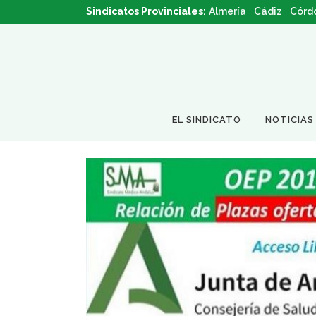
Sindicatos Provinciales:
Almería
·
Cádiz
·
Córd
EL SINDICATO
NOTICIAS