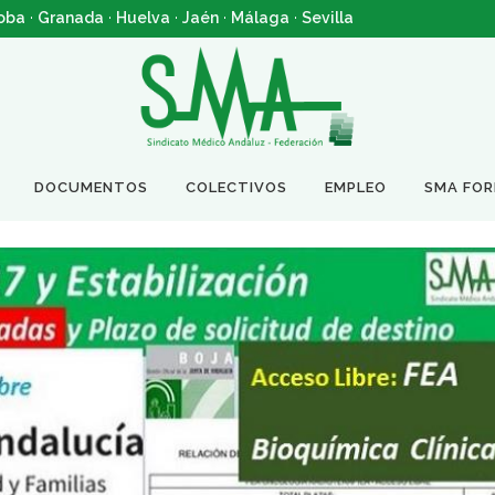
oba
·
Granada
·
Huelva
·
Jaén
·
Málaga
·
Sevilla
DOCUMENTOS
COLECTIVOS
EMPLEO
SMA FO