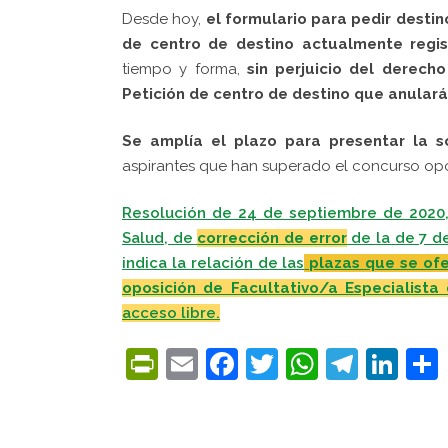
Desde hoy,
el formulario para pedir desti
de centro de destino actualmente regi
tiempo y forma,
sin perjuicio del derecho
Petición de centro de destino que anulará 
Se amplía el plazo para presentar la s
aspirantes que han superado el concurso op
Resolución de 24 de septiembre de 2020, 
Salud, de
corrección de error
de la de 7 d
indica la relación de las
plazas que se ofe
oposición de Facultativo/a Especialista 
acceso libre.
PrintFriendly
Email
Facebook
Twitter
WhatsA
Tele
Lin