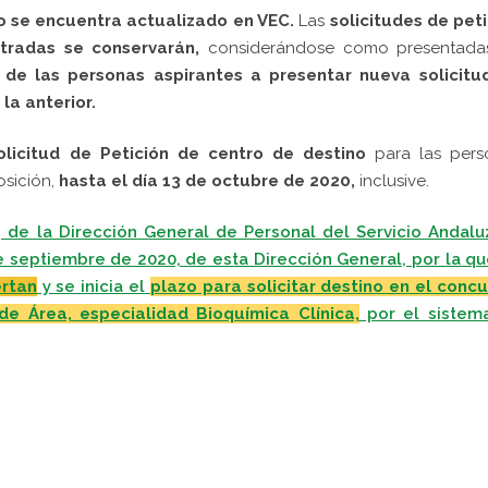
no se encuentra actualizado en VEC.
Las
solicitudes de pet
stradas se conservarán,
considerándose como presentada
 de las personas aspirantes a presentar nueva solicitu
la anterior.
olicitud de Petición de centro de destino
para las pers
osición,
hasta el día 13 de octubre de 2020,
inclusive.
de la Dirección General de Personal del Servicio Andalu
e septiembre de 2020, de esta Dirección General, por la qu
rtan
y se inicia el
plazo para solicitar destino en el conc
de Área, especialidad Bioquímica Clínica,
por el sistem
pp
gram
kedIn
Compartir