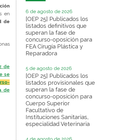
ición
6 de agosto de 2026
s en
[OEP 25] Publicados los
d de
listados definitivos que
superan la fase de
concurso-oposición para
onas
FEA Cirugía Plástica y
Reparadora
z de
5 de agosto de 2026
e se
[OEP 25] Publicados los
urso-
listados provisionales que
superan la fase de
a de
concurso-oposición para
Cuerpo Superior
Facultativo de
Instituciones Sanitarias,
especialidad Veterinaria
4 de agosto de 2026