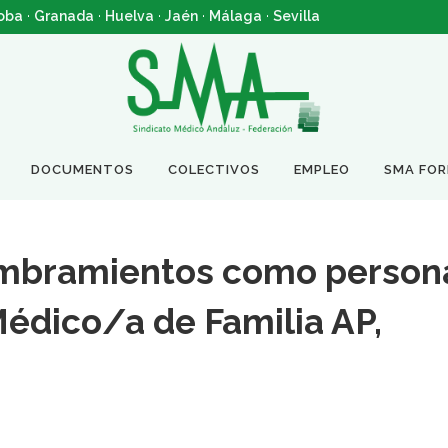
oba
·
Granada
·
Huelva
·
Jaén
·
Málaga
·
Sevilla
DOCUMENTOS
COLECTIVOS
EMPLEO
SMA FO
mbramientos como person
 Médico/a de Familia AP,