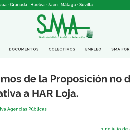
oba
·
Granada
·
Huelva
·
Jaén
·
Málaga
·
Sevilla
DOCUMENTOS
COLECTIVOS
EMPLEO
SMA FO
emos de la Proposición no 
ativa a HAR Loja.
iva Agencias Públicas
1 de julio de