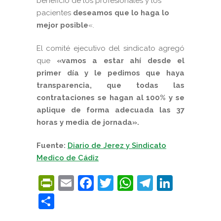
beneficio de los profesionales y los
pacientes
deseamos que lo haga lo
mejor posible
«.
El comité ejecutivo del sindicato agregó
que
«vamos a estar ahí desde el
primer día y le pedimos que haya
transparencia, que todas las
contrataciones se hagan al 100% y se
aplique de forma adecuada las 37
horas y media de jornada».
Fuente:
Diario de Jerez y Sindicato
Medico de Cádiz
PrintFriendly
Email
Facebook
Twitter
WhatsApp
Telegra
Linke
Compartir