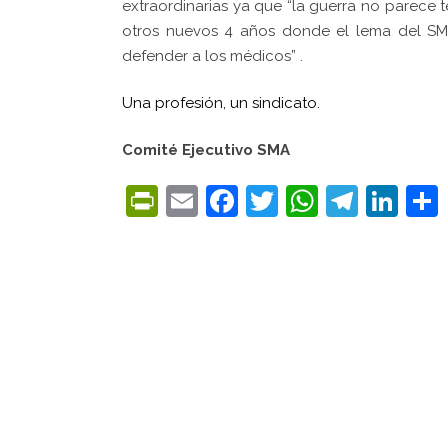
extraordinarias ya que “la guerra no parece 
otros nuevos 4 años donde el lema del SMA
defender a los médicos” .
Una profesión, un sindicato.
Comité Ejecutivo SMA
PrintFriendly
Email
Facebook
Twitter
WhatsA
Tele
Lin