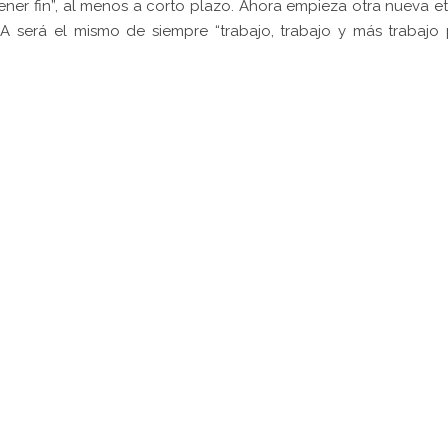
tener fin”, al menos a corto plazo. Ahora empieza otra nueva e
 será el mismo de siempre “trabajo, trabajo y más trabajo 
pp
gram
kedIn
Compartir