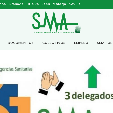
oba
·
Granada
·
Huelva
·
Jaén
·
Málaga
·
Sevilla
DOCUMENTOS
COLECTIVOS
EMPLEO
SMA FO