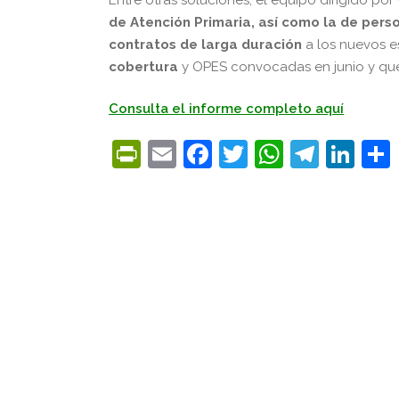
de Atención Primaria, así como la de pers
contratos de larga duración
a los nuevos es
cobertura
y OPES convocadas en junio y que
Consulta el informe completo aquí
PrintFriendly
Email
Facebook
Twitter
WhatsA
Tele
Lin