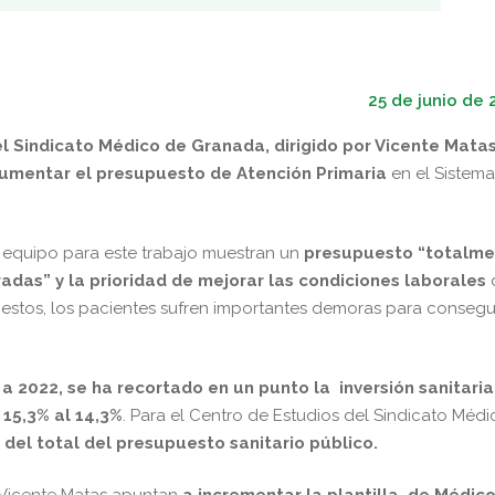
25 de junio de
l Sindicato Médico de Granada, dirigido por Vicente Mata
umentar el presupuesto de Atención Primaria
en el Sistema
u equipo para este trabajo muestran un
presupuesto “totalm
adas” y la prioridad de mejorar las condiciones laborales
e estos, los pacientes sufren importantes demoras para consegu
a 2022, se ha recortado en un punto la inversión sanitaria
 15,3% al 14,3%
. Para el Centro de Estudios del Sindicato Médi
 del total del presupuesto sanitario público.
r Vicente Matas apuntan
a incrementar la plantilla de Médic