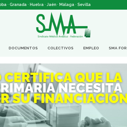
oba
·
Granada
·
Huelva
·
Jaén
·
Málaga
·
Sevilla
DOCUMENTOS
COLECTIVOS
EMPLEO
SMA FO