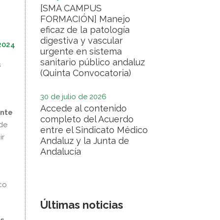
[SMA CAMPUS
FORMACIÓN] Manejo
eficaz de la patología
digestiva y vascular
 2024
urgente en sistema
sanitario público andaluz
s
(Quinta Convocatoria)
30 de julio de 2026
Accede al contenido
ente
completo del Acuerdo
de
entre el Sindicato Médico
ir
Andaluz y la Junta de
Andalucía
co
Últimas noticias
os