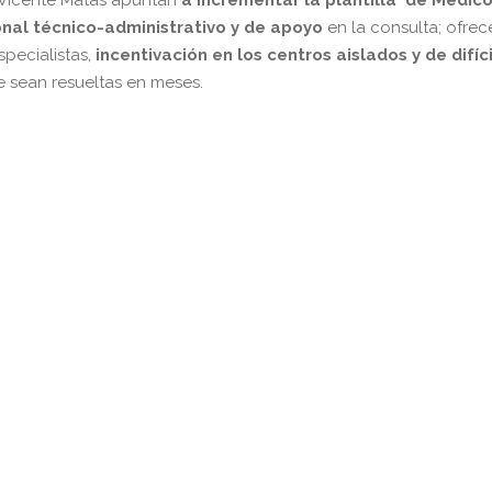
onal técnico-administrativo y de apoyo
en la consulta; ofrec
pecialistas,
incentivación en los centros aislados y de difíci
 sean resueltas en meses.
pp
gram
kedIn
Compartir