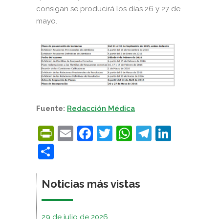
consigan se producirá los días 26 y 27 de
mayo.
Fuente:
Redacción Médica
PrintFriendly
Email
Facebook
Twitter
WhatsApp
Telegra
Linke
Compartir
Noticias más vistas
29 de julio de 2026