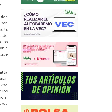
a.
ados
e han
a, la
tado
n las
había
ncide
alta
arían
 vez,
e los
ión”,
eros