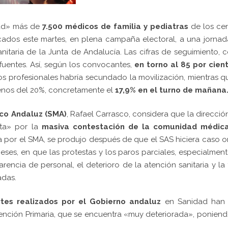
dad» más de
7.500 médicos de familia y pediatras
de los cen
ados este martes, en plena campaña electoral, a una jornad
 sanitaria de la Junta de Andalucía. Las cifras de seguimiento,
s fuentes. Así, según los convocantes,
en torno al 85 por cien
s profesionales habría secundado la movilización, mientras q
enos del 20%, concretamente el
17,9% en el turno de mañana
co Andaluz (SMA)
, Rafael Carrasco, considera que la direcció
ota» por la
masiva contestación de la comunidad médic
a por el SMA, se produjo después de que el SAS hiciera caso 
meses, en que las protestas y los paros parciales, especialmen
encia de personal, el deterioro de la atención sanitaria y la 
adas.
rtes realizados por el Gobierno andaluz
en Sanidad han 
tención Primaria, que se encuentra «muy deteriorada», ponien
.