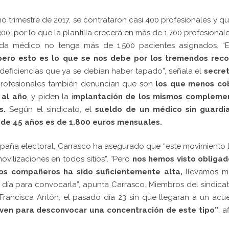
mo trimestre de 2017, se contrataron casi 400 profesionales y q
300, por lo que la plantilla crecerá en más de 1.700 profesional
da médico no tenga más de 1.500 pacientes asignados. “E
pero esto es lo que se nos debe por los tremendos reco
deficiencias que ya se debían haber tapado”, señala el
secret
profesionales también denuncian que son
los que menos co
 al año
, y piden la i
mplantación de los mismos compleme
os.
Según el sindicato, el
sueldo de un médico sin guardia
 de 45 años es de 1.800 euros mensuales.
mpaña electoral, Carrasco ha asegurado que “este movimiento 
ilizaciones en todos sitios”. “Pero
nos hemos visto obligad
os compañeros ha sido suficientemente alta,
llevamos m
 día para convocarla”, apunta Carrasco. Miembros del sindica
 Francisca Antón, el pasado día 23 sin que llegaran a un acu
rven para desconvocar una concentración de este tipo”
, a