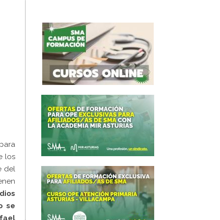
para
e los
e del
enen
dios
o se
fael