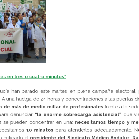
tes en tres o cuatro minutos”
ucía han parado este martes, en plena campaña electoral, 
.
A una huelga de 24 horas y concentraciones a las puertas d
a de más de medio millar de profesionales
frente a la sed
 para denunciar
“la enorme sobrecarga asistencial”
que vi
nes se pueden concentrar en una:
necesitamos tiempo y me
ecesitamos
10 minutos
para atenderlos adecuadamente. N
ha criticado el
presidente del Sindicato Médico Andaluz, Ra