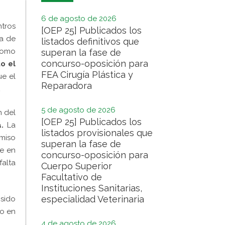
6 de agosto de 2026
tros
[OEP 25] Publicados los
a de
listados definitivos que
 como
superan la fase de
concurso-oposición para
to el
FEA Cirugía Plástica y
ue el
Reparadora
.
5 de agosto de 2026
n del
[OEP 25] Publicados los
a.
La
listados provisionales que
omiso
superan la fase de
te en
concurso-oposición para
falta
Cuerpo Superior
Facultativo de
Instituciones Sanitarias,
especialidad Veterinaria
sido
do en
4 de agosto de 2026