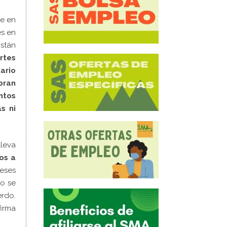
ue en
es en
stán
rtes
ario
bran
ntos
s ni
lleva
os a
eses
to se
erdo.
firma