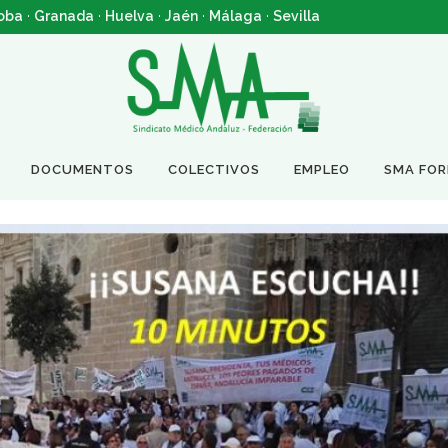
oba
·
Granada
·
Huelva
·
Jaén
·
Málaga
·
Sevilla
DOCUMENTOS
COLECTIVOS
EMPLEO
SMA FO