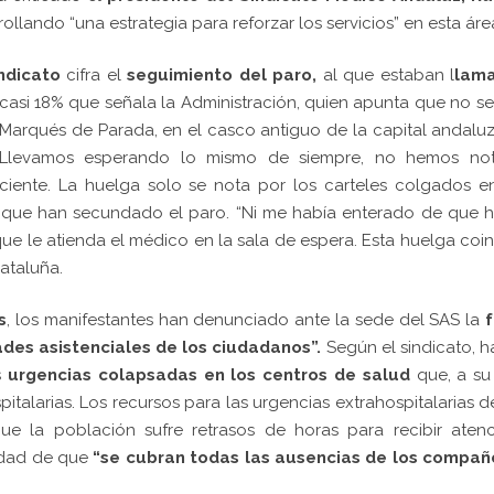
llando “una estrategia para reforzar los servicios” en esta áre
indicato
cifra el
seguimiento del paro,
al que estaban l
lam
 casi 18% que señala la Administración, quien apunta que no s
d Marqués de Parada, en el casco antiguo de la capital andaluz
. “Llevamos esperando lo mismo de siempre, no hemos no
aciente. La huelga solo se nota por los carteles colgados e
 que han secundado el paro. “Ni me había enterado de que 
que le atienda el médico en la sala de espera. Esta huelga coi
Cataluña.
s
, los manifestantes han denunciado ante la sede del SAS la
f
ades asistenciales de los ciudadanos”.
Según el sindicato, h
s
urgencias colapsadas en los centros de salud
que, a su
talarias. Los recursos para las urgencias extrahospitalarias d
que la población sufre retrasos de horas para recibir atenc
sidad de que
“se cubran todas las ausencias de los compañ