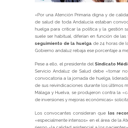
«Por una Atención Primaria digna y de cali
de salud de toda Andalucía estaban convoc
huelga para criticar la política y la gestión
suele ser habitual, diferían en función de la
seguimiento de la huelga
de 24 horas de lo
Gobierno andaluz rebaja ese porcentaje a m
Pese a ello, el presidente del
Sindicato Médi
Servicio Andaluz de Salud debe «tomar n
convocatoria a la jornada de huelga, liderad
de sus reivindicaciones durante los últimos 
Málaga y Huelva, se produjeron contra la «car
de inversiones y mejoras económicas» solicit
Los convocantes consideran que
los reco
«especialmente intensos» en el área de la A
riesgo «la calidad asistencial a los pacientes»