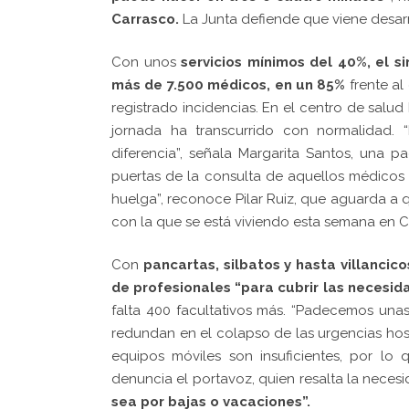
Carrasco.
La Junta defiende que viene desarro
Con unos
servicios mínimos del 40%, el s
más de 7.500 médicos, en un 85%
frente al
registrado incidencias. En el centro de salu
jornada ha transcurrido con normalidad
diferencia”, señala Margarita Santos, una p
puertas de la consulta de aquellos médicos
huelga”, reconoce Pilar Ruiz, que aguarda a 
con la que se está viviendo esta semana en 
Con
pancartas, silbatos y hasta villancico
de profesionales
“para cubrir las necesid
falta 400 facultativos más. “Padecemos una
redundan en el colapso de las urgencias hospi
equipos móviles son insuficientes, por lo 
denuncia el portavoz, quien resalta la nece
sea por bajas o vacaciones”.