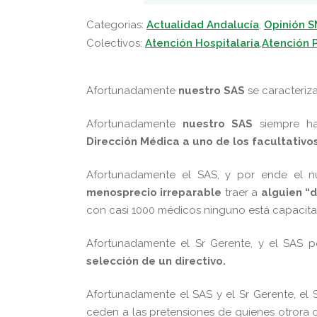
Categorias:
Actualidad Andalucía
,
Opinión 
Colectivos:
Atención Hospitalaria
,
Atención P
Afortunadamente
nuestro SAS
se caracteriz
Afortunadamente
nuestro SAS
siempre h
Dirección Médica
a
uno de los facultativo
Afortunadamente el SAS, y por ende el 
menosprecio irreparable
traer a
alguien “d
con casi 1000 médicos ninguno está capacitad
Afortunadamente el Sr Gerente, y el SAS p
selección de un directivo.
Afortunadamente el SAS y el Sr Gerente, el 
ceden a las pretensiones de quienes otrora 