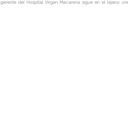
gerente del Hospital Virgen Macarena sigue en el lejano ori
pp
gram
kedIn
Compartir