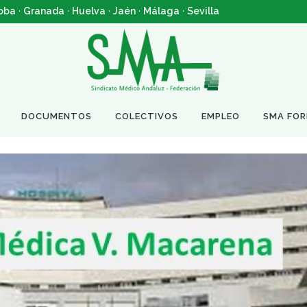
oba
·
Granada
·
Huelva
·
Jaén
·
Málaga
·
Sevilla
DOCUMENTOS
COLECTIVOS
EMPLEO
SMA FO