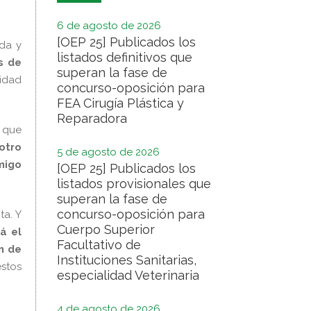
6 de agosto de 2026
[OEP 25] Publicados los
da y
listados definitivos que
s de
superan la fase de
idad
concurso-oposición para
FEA Cirugía Plástica y
Reparadora
que
otro
5 de agosto de 2026
migo
[OEP 25] Publicados los
listados provisionales que
superan la fase de
concurso-oposición para
a. Y
Cuerpo Superior
á el
Facultativo de
n de
Instituciones Sanitarias,
stos
especialidad Veterinaria
4 de agosto de 2026