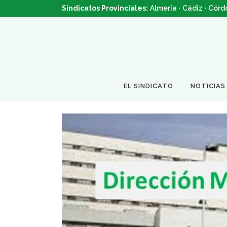
Sindicatos Provinciales:
Almería
·
Cádiz
·
Córd
EL SINDICATO
NOTICIAS