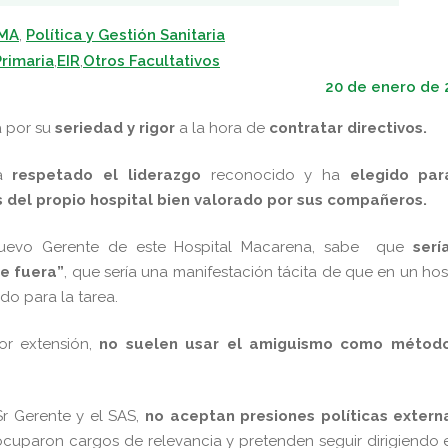
SMA
,
Política y Gestión Sanitaria
rimaria
,
EIR
,
Otros Facultativos
20 de enero de 
a por su
seriedad y rigor
a la hora de
contratar directivos.
a
respetado el liderazgo
reconocido y ha
elegido par
s del propio hospital bien valorado por sus compañeros.
nuevo Gerente de este Hospital Macarena, sabe que
serí
e fuera”
, que sería una manifestación tácita de que en un hos
o para la tarea.
or extensión,
no suelen usar el amiguismo como métod
Sr Gerente y el SAS,
no aceptan presiones políticas extern
ocuparon cargos de relevancia y pretenden seguir dirigiendo 