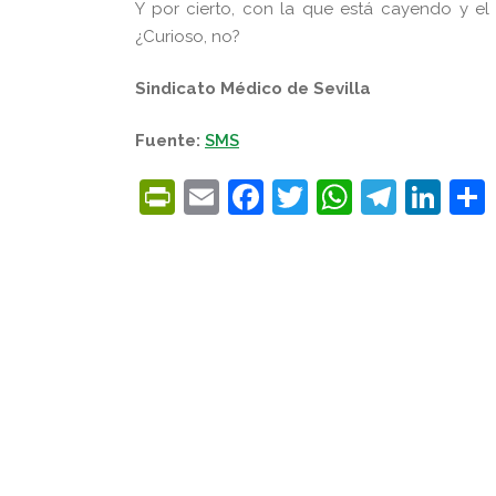
Y por cierto, con la que está cayendo y el 
¿Curioso, no?
Sindicato Médico de Sevilla
Fuente:
SMS
PrintFriendly
Email
Facebook
Twitter
WhatsA
Tele
Lin