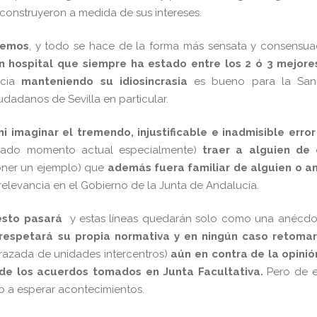
construyeron a medida de sus intereses.
eemos
, y todo se hace de la forma más sensata y consensua
n hospital que siempre ha estado entre los 2 ó 3 mejore
ncia
manteniendo su idiosincrasia
es bueno para la San
udadanos de Sevilla en particular.
i imaginar
el tremendo, injustificable e inadmisible error
icado momento actual especialmente)
traer a alguien de 
oner un ejemplo) que
además fuera familiar de alguien o a
relevancia en el Gobierno de la Junta de Andalucía.
esto pasará
y estas líneas quedarán solo como una anécdot
espetará su propia normativa y en ningún caso retomar
frazada de unidades intercentros)
aún en contra de la opinió
o de los acuerdos tomados en Junta Facultativa.
Pero de e
 a esperar acontecimientos.