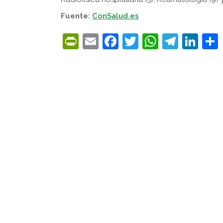
Fuente:
ConSalud.es
PrintFriendly
Email
Facebook
Twitter
WhatsA
Tele
Lin