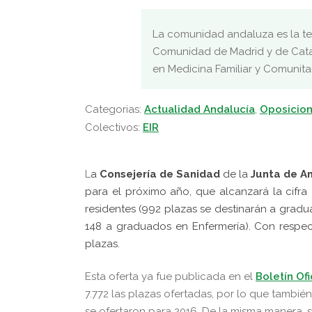
La comunidad andaluza es la te
Comunidad de Madrid y de Catal
en Medicina Familiar y Comunitar
Categorias:
Actualidad Andalucía
,
Oposicion
Colectivos:
EIR
L
a
Consejería de Sanidad
de la
Junta de A
para el próximo año, que alcanzará la cifra
residentes (
992 plazas se destinarán a graduad
148 a graduados en Enfermería).
Con respec
plazas.
Esta oferta ya fue publicada en el
Boletín Ofi
7.772 las plazas ofertadas, por lo que tambi
se ofertaron para 2016. De la misma manera,