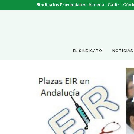
Sindicatos Provinciales:
Almería
·
Cádiz
·
Córd
EL SINDICATO
NOTICIAS