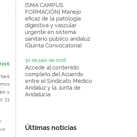
[SMA CAMPUS
FORMACIÓN] Manejo
eficaz de la patología
digestiva y vascular
urgente en sistema
sanitario público andaluz
(Quinta Convocatoria)
30 de julio de 2026
2016
Accede al contenido
completo del Acuerdo
rtará
entre el Sindicato Médico
ernos
Andaluz y la Junta de
ía; y
Andalucía
to 33
n
Últimas noticias
que