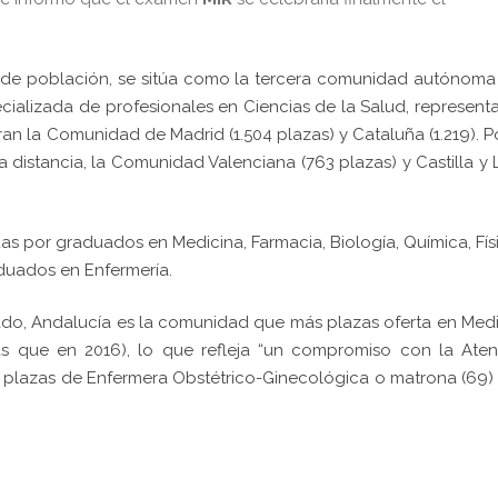
ra de población, se sitúa como la tercera comunidad autónom
ecializada de profesionales en Ciencias de la Salud, represen
ran la Comunidad de Madrid (1.504 plazas) y Cataluña (1.219). P
a distancia, la Comunidad Valenciana (763 plazas) y Castilla y
as por graduados en Medicina, Farmacia, Biología, Química, Fís
aduados en Enfermería.
o, Andalucía es la comunidad que más plazas oferta en Medi
más que en 2016), lo que refleja “un compromiso con la Ate
en plazas de Enfermera Obstétrico-Ginecológica o matrona (69)