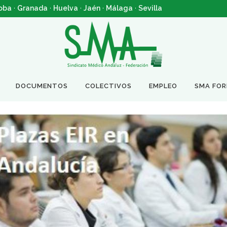
oba
·
Granada
·
Huelva
·
Jaén
·
Málaga
·
Sevilla
DOCUMENTOS
COLECTIVOS
EMPLEO
SMA FO