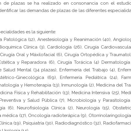
ión de plazas se ha realizado en consonancia con el estudi
identificar las demandas de plazas de las diferentes especialid
ecialidades es la siguiente:
mía Patológica (12), Anestesiología y Reanimación (40), Angiolo
Bioquímica Clínica (3), Cardiología (26), Cirugía Cardiovascular
 Cirugía Oral y Máxilofacial (6), Cirugía Ortopédica y Traumato
, Estética y Reparadora (6), Cirugía Torácica (4) Dermatología 
e Salud Mental (34 plazas), Enfermería del Trabajo (4), Enfer
tétrico-Ginecológica (69), Enfermería Pediátrica (24), Far
ematología y Hemoterapia (13), Inmunología (2), Medicina del Tr
dicina Física y Rehabilitación (13), Medicina Intensiva (25), Med
Preventiva y Salud Pública (7), Microbiología y Parasitología 
ía (6), Neurofisiología Clínica (2), Neurología (15), Obstetri
 médica (17), Oncología radioterápica (9), Otorrinolaringología 
línica (19), Psiquiatría (30), Radiodiagnóstico (32), Radiofarmacia
y Urología (14).