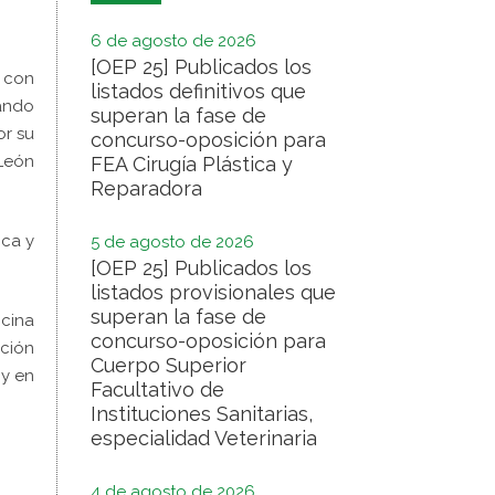
6 de agosto de 2026
[OEP 25] Publicados los
a con
listados definitivos que
tando
superan la fase de
or su
concurso-oposición para
 León
FEA Cirugía Plástica y
Reparadora
ica y
5 de agosto de 2026
[OEP 25] Publicados los
listados provisionales que
superan la fase de
cina
concurso-oposición para
nción
Cuerpo Superior
 y en
Facultativo de
Instituciones Sanitarias,
especialidad Veterinaria
4 de agosto de 2026