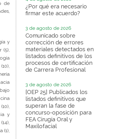
o de
¿Por qué era necesario
ades,
firmar este acuerdo?
3 de agosto de 2026
Comunicado sobre
corrección de errores
gía y
materiales detectados en
 (5),
listados definitivos de los
logía
procesos de certificación
(10),
de Carrera Profesional
mería
macia
3 de agosto de 2026
abajo
[OEP 25] Publicados los
listados definitivos que
icina
superan la fase de
(10),
concurso-oposición para
cia y
FEA Cirugía Oral y
(14),
Maxilofacial
 (1),