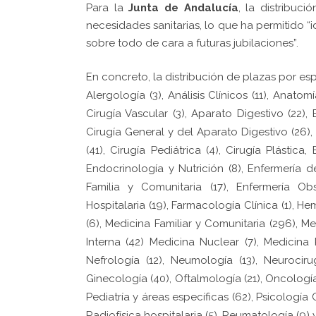
Para la
Junta de Andalucía
, la distribuc
necesidades sanitarias, lo que ha permitido “
sobre todo de cara a futuras jubilaciones”.
En concreto, la distribución de plazas por esp
Alergología (3), Análisis Clínicos (11), Anato
Cirugía Vascular (3), Aparato Digestivo (22), 
Cirugía General y del Aparato Digestivo (26),
(41), Cirugía Pediátrica (4), Cirugía Plástica
Endocrinología y Nutrición (8), Enfermería d
Familia y Comunitaria (17), Enfermería Obs
Hospitalaria (19), Farmacología Clínica (1), H
(6), Medicina Familiar y Comunitaria (296), Me
Interna (42) Medicina Nuclear (7), Medicina 
Nefrología (12), Neumología (13), Neurocirug
Ginecología (40), Oftalmología (21), Oncología
Pediatría y áreas específicas (62), Psicología C
Radiofísica hospitalaria (5), Reumatología (9) 