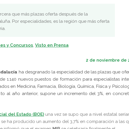
rcera que más plazas oferta después de la
uña. Por especialidades, es la región que más oferta
ia.
es y Concursos
,
Visto en Prensa
2 de noviembre de 
ndalucía
ha desgranado la especialidad de las plazas que ofe
 de 1.140 nuevos puestos de formación para especialistas int
os en Medicina, Farmacia, Biología, Química, Física y Psicolog
to al año anterior, supone un incremento del 3%, en concre
cial del Estado (BOE)
una vez se supo que a nivel estatal sería
én se ha producido un aumento del 3,7% en comparación a las 
 se informó que el examen
MIR
se celebraría finalmente el