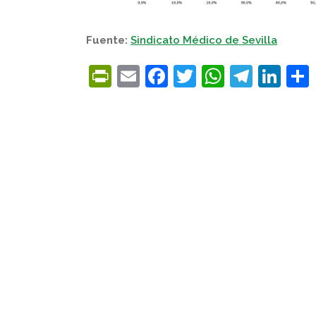
Fuente:
Sindicato Médico de Sevilla
PrintFriendly
Email
Facebook
Twitter
WhatsA
Tele
Lin