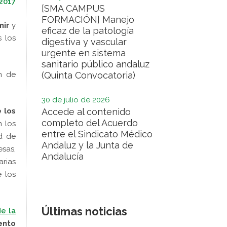
2017
[SMA CAMPUS
FORMACIÓN] Manejo
mir
y
eficaz de la patología
s los
digestiva y vascular
urgente en sistema
sanitario público andaluz
(Quinta Convocatoria)
n de
30 de julio de 2026
Accede al contenido
 los
completo del Acuerdo
 los
entre el Sindicato Médico
d de
Andaluz y la Junta de
esas,
Andalucía
arias
e los
Últimas noticias
de la
ento