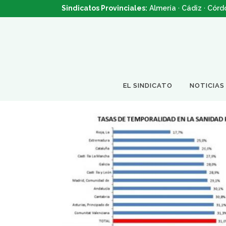
Sindicatos Provinciales:
Almería
·
Cádiz
·
Córd
EL SINDICATO
NOTICIAS