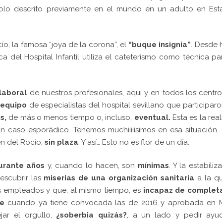
olo descrito previamente en el mundo en un adulto en Est
ío, la famosa “joya de la corona”, el
“buque insignia”
. Desde 
el Hospital Infantil utiliza el cateterismo como técnica pa
laboral
de nuestros profesionales, aquí y en todos los centr
 equipo
de especialistas del hospital sevillano que participar
s,
de más o menos tiempo o, incluso,
eventual.
Esta es la rea
n caso esporádico. Tenemos muchiiiiisimos en esa situación.
en del Rocío,
sin plaza
. Y así… Esto no es flor de un día.
urante años
y, cuando lo hacen, son
mínimas
. Y la estabiliz
scubrir las
miserias de una organización sanitaria
a la q
 empleados y que, al mismo tiempo, es
incapaz de completa
e
cuando ya tiene convocada las de 2016 y aprobada en 
ar el orgullo,
¿soberbia quizás?
, a un lado y pedir ayu