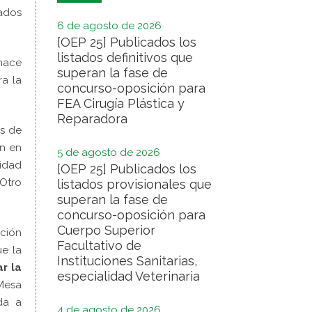
ados
6 de agosto de 2026
[OEP 25] Publicados los
listados definitivos que
hace
superan la fase de
ra la
concurso-oposición para
FEA Cirugía Plástica y
Reparadora
os de
on en
5 de agosto de 2026
lidad
[OEP 25] Publicados los
 Otro
listados provisionales que
superan la fase de
concurso-oposición para
Cuerpo Superior
ación
Facultativo de
ue la
Instituciones Sanitarias,
r la
especialidad Veterinaria
Mesa
da a
4 de agosto de 2026