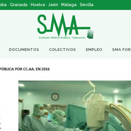
oba
·
Granada
·
Huelva
·
Jaén
·
Málaga
·
Sevilla
DOCUMENTOS
COLECTIVOS
EMPLEO
SMA FO