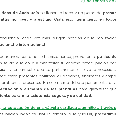
27 de febrero de 
íticas de Andalucía
se llenan la boca y no paran de
presu
n
altísimo nivel y prestigio
. Ojalá esto fuera cierto en todo
frecuencia, cada vez más, surgen noticias de la realizació
cional e internacional.
ciudadanos, como no se ha visto nunca, provocan el
pánico de
salido a la calle a manifestar su enorme preocupación con
ana
y, en un solo debate parlamentario, se ve la necesida
de estén presentes políticos, ciudadanos, sindicatos y empr
problemas presentes. En ese mismo debate parlamentario, v
cuación y aumento de las plantillas
para garantizar qu
ciente para una asistencia segura y de calidad.
a
la colocación de una válvula cardíaca a un niño a través 
s hacían inviables usar la femoral o la yugular,
procedimi