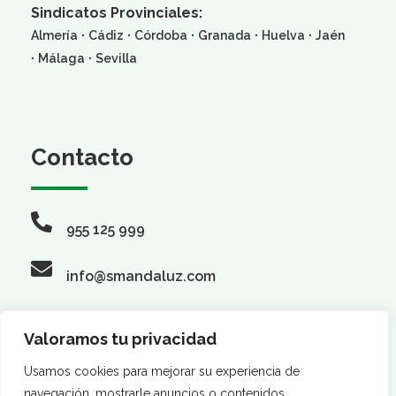
Sindicatos Provinciales:
·
·
·
·
·
Almería
Cádiz
Córdoba
Granada
Huelva
Jaén
·
·
Málaga
Sevilla
Contacto
955 125 999
info@smandaluz.com
Valoramos tu privacidad
Síguenos
Usamos cookies para mejorar su experiencia de
navegación, mostrarle anuncios o contenidos