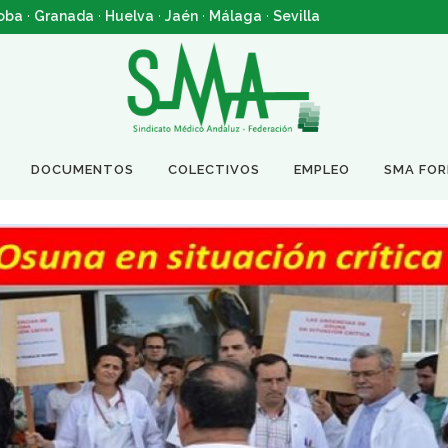
oba
·
Granada
·
Huelva
·
Jaén
·
Málaga
·
Sevilla
DOCUMENTOS
COLECTIVOS
EMPLEO
SMA FO