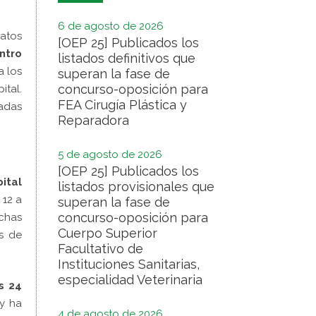
6 de agosto de 2026
ratos
[OEP 25] Publicados los
ntro
listados definitivos que
a los
superan la fase de
concurso-oposición para
ital.
FEA Cirugía Plástica y
jadas
Reparadora
5 de agosto de 2026
[OEP 25] Publicados los
ital
listados provisionales que
 12 a
superan la fase de
concurso-oposición para
chas
Cuerpo Superior
es de
Facultativo de
Instituciones Sanitarias,
especialidad Veterinaria
s 24
 y ha
4 de agosto de 2026