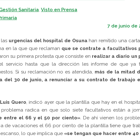
 Gestión Sanitaria
,
Visto en Prensa
rimaria
7 de junio de
 las
urgencias del hospital de Osuna
han remitido una carta
una en la que que reclaman
que se contrate a facultativos 
ciaron su primera protesta que consiste en
realizar a diario un
l servicio hasta que la dirección les informe de que ya t
uestos. Si su reclamación no es atendida,
más de la mitad d
a del 30 de junio, a renunciar a su contrato de trabajo e
 Luis Quero
, indicó ayer que la plantilla que hay en el hospit
problema radica en que solo siete facultativos están a jor
e entre el 66 y el 50 por ciento»
. De ahí vienen los probl
 de vacaciones el 66 por ciento de la plantilla tiene que tra
 descanso, lo que implica que
«se tengan que hacer entre 40 