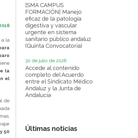
[SMA CAMPUS
FORMACIÓN] Manejo
eficaz de la patología
digestiva y vascular
 2018
urgente en sistema
sanitario público andaluz
 a la
(Quinta Convocatoria)
para
 paro
30 de julio de 2026
iene
Accede al contenido
e la
completo del Acuerdo
n el
entre el Sindicato Médico
Andaluz y la Junta de
Andalucía
al de
nada
emas,
bajar
Últimas noticias
y 50