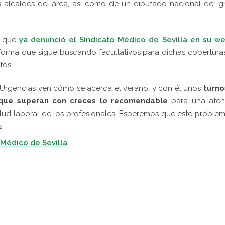
 alcaldes del área, así como de un diputado nacional del 
que
ya denunció el Sindicato Médico de Sevilla en su we
nforma que sigue buscando facultativos para dichas coberturas
tos.
de Urgencias ven cómo se acerca el verano, y con él unos
turno
s que superan con creces lo recomendable
para una aten
alud laboral de los profesionales. Esperemos que este proble
s.
 Médico de Sevilla
pp
gram
kedIn
Compartir