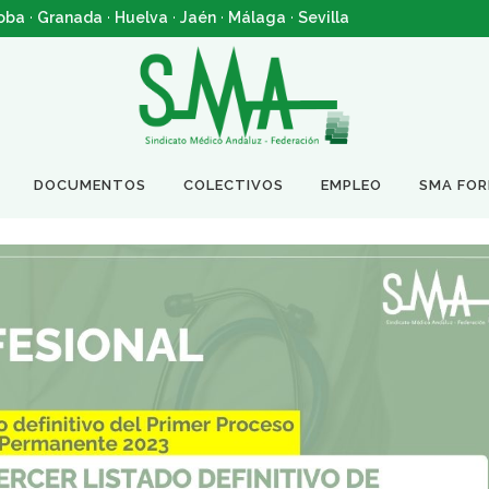
oba
·
Granada
·
Huelva
·
Jaén
·
Málaga
·
Sevilla
DOCUMENTOS
COLECTIVOS
EMPLEO
SMA FO