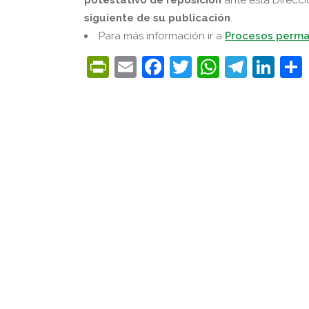
siguiente de su publicación
.
Para más información ir a
Procesos perm
PrintFriendly
Email
Facebook
Twitter
WhatsA
Tele
Lin