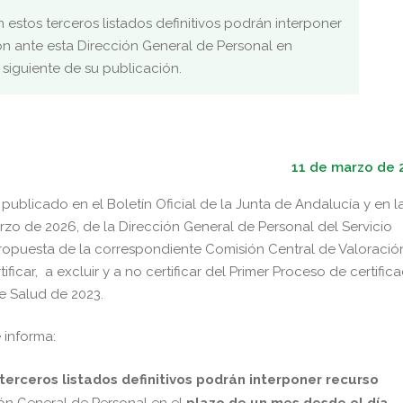
 estos terceros listados definitivos podrán interponer
ón ante esta Dirección General de Personal en
 siguiente de su publicación.
11 de marzo de 
ublicado en el Boletín Oficial de la Junta de Andalucía y en l
o de 2026, de la Dirección General de Personal del Servicio
ropuesta de la correspondiente Comisión Central de Valoración
tificar, a excluir y a no certificar del Primer Proceso de certific
e Salud de 2023.
 informa:
terceros listados definitivos podrán interponer recurso
ón General de Personal en el
plazo de un mes desde el día