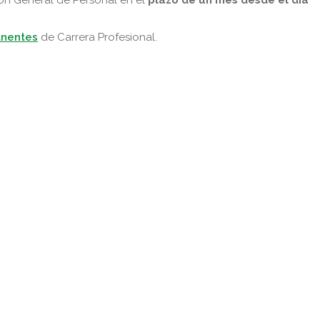
anentes
de Carrera Profesional.
pp
gram
kedIn
Compartir