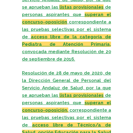
se aprueban las
listas provisionales
de
personas aspirantes que
superan el
concurso-oposición
correspondiente a
las pruebas selectivas por el sistema
de
acceso libre de la categoría de
Pediatra de Atención Primaria,
convocada mediante Resolución de 20
de septiembre de 2016.
Resolución de 28 de mayo de 2020, de
la Dirección General de Personal del
Servicio Andaluz de Salud, por la que
se aprueban las
listas provisionales
de
personas aspirantes que
superan el
concurso-oposición,
correspondiente a
las pruebas selectivas por el sistema
de
acceso libre de Técnico/a de
Salud, opción Educación para la Salud