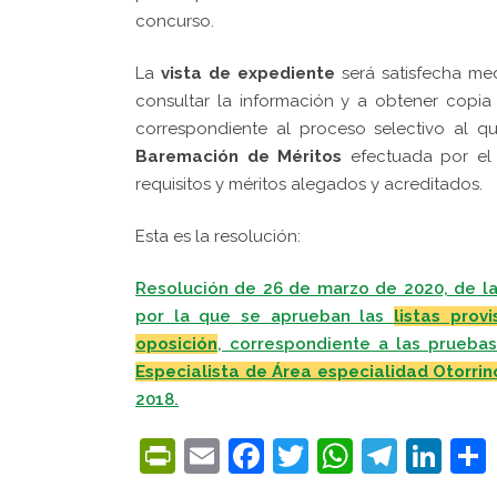
concurso.
La
vista de expediente
será satisfecha med
consultar la información y a obtener copi
correspondiente al proceso selectivo al q
Baremación de Méritos
efectuada por el 
requisitos y méritos alegados y acreditados.
Esta es la resolución:
Resolución de 26 de marzo de 2020, de la
por la que se aprueban las
listas prov
oposición
, correspondiente a las prueba
Especialista de Área especialidad Otorrin
2018.
PrintFriendly
Email
Facebook
Twitter
WhatsA
Tele
Lin