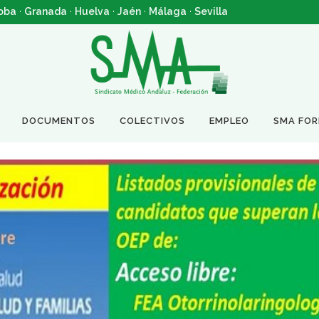
oba
·
Granada
·
Huelva
·
Jaén
·
Málaga
·
Sevilla
DOCUMENTOS
COLECTIVOS
EMPLEO
SMA FO