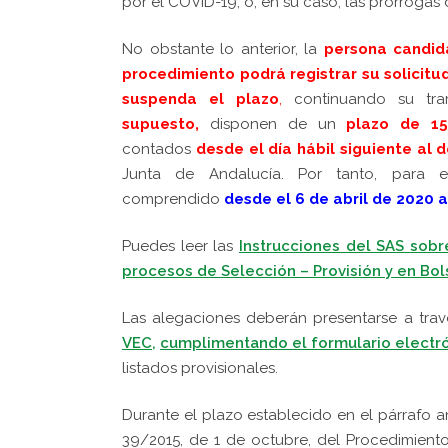
por el COVID-19, o, en su caso, las prórrogas
No obstante lo anterior, la
persona candid
procedimiento podrá registrar su solicitud
suspenda el plazo
,
continuando su tram
supuesto,
disponen de un
plazo de 1
contados
desde el día hábil siguiente al 
Junta de Andalucía. P
or tanto, para e
comprendido
desde el 6 de abril de 2020 a
Puedes leer las
Instrucciones del SAS sob
procesos de Selección – Provisión y en Bol
Las alegaciones deberán presentarse a trav
VEC,
cumplimentando el formulario electr
listados provisionales.
Durante el plazo establecido en el párrafo an
39/2015, de 1 de octubre, del Procedimiento