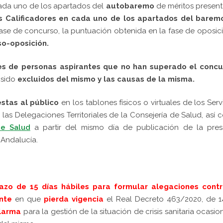
cada uno de los apartados del
autobaremo
de méritos presen
s Calificadores en cada uno de los apartados del barem
fase de concurso, la puntuación obtenida en la fase de oposic
so-oposición.
ales de personas aspirantes que no han superado el concu
 sido
excluidos del mismo y las causas de la misma.
stas al público
en los tablones físicos o virtuales de los Serv
 las Delegaciones Territoriales de la Consejería de Salud, así
de Salud
a partir del mismo día de publicación de la pres
 Andalucía.
azo de 15 días hábiles para formular alegaciones contr
nte
en que
pierda vigencia
el Real Decreto 463/2020, de 1
larma
p
ara la gestión de la situación de crisis sanitaria ocasi