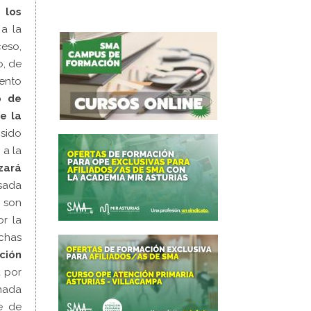
 los
 a la
ceso,
o, de
ento
o de
de la
sido
 a la
zará
sada
e son
r la
chas
ción
 por
enada
e de