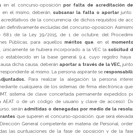
s
en el concurso-oposición
por falta de acreditación
de
n en el mismo, deberán,
subsanar la falta o aportar
junto
acreditativos de la concurrencia de dichos requisitos de ac
arán definitivamente excluidas del concurso-oposición. Asimism
o 68.1 de la Ley 39/2015, de 1 de octubre, del Procedimi
ones Públicas, para aquellos
méritos que
, en el
moment
s
, únicamente se hubiera incorporado a la VEC la
solicitud 
 establecido en la base general 9.4, cuyo registro haya 
 causa dicha causa, deberán
aportar a través de la VEC,
junto
rrespondiente al mismo. La persona aspirante se
responsabili
djuntados.
Para realizar la alegación la persona intere
ediante cualquiera de los sistemas de firma electrónica qu
FNMT, sistema de clave concertada permanente expedidos po
ria AEAT o de un código de usuario y clave de acceso). Di
urso, serán
admitidas o denegadas por medio de la resolu
irantes
que superen el concurso-oposición, que será elevada
la Dirección General competente en materia de Personal, ord
as las puntuaciones de la fase de oposición y de la fas