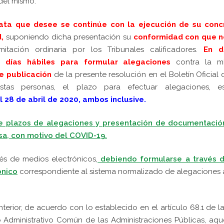
 del mismo.
ata que desee se continúe con la ejecución de su conc
,
s
uponiendo dicha presentación su
conformidad con que n
itación ordinaria por los Tribunales calificadores.
En d
5 días
hábiles para formular alegaciones
cont
ra la m
de publicación
de la presente resolución en el Boletín Oficial 
stas personas, el plazo para efectuar alegaciones, es
l 28 de abril de 2020, ambos inclusive.
re plazos de alegaciones y presentación de documentació
sa, con motivo del COVID-19.
és de medios electrónicos,
debiendo formularse a través d
ónico
correspondiente al sistema normalizado de alegaciones 
terior, de acuerdo con lo establecido en el artículo 68.1 de l
 Administrativo Común de las Administraciones Públicas, aqu