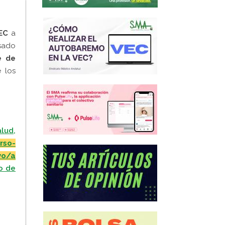
EC
a
sado
e de
e los
lud,
rso-
vo/a
o de