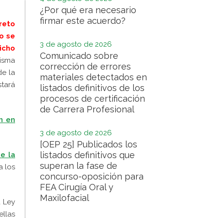
¿Por qué era necesario
firmar este acuerdo?
reto
o se
3 de agosto de 2026
icho
Comunicado sobre
isma
corrección de errores
de la
materiales detectados en
tará
listados definitivos de los
procesos de certificación
de Carrera Profesional
n en
3 de agosto de 2026
[OEP 25] Publicados los
listados definitivos que
e la
superan la fase de
a los
concurso-oposición para
FEA Cirugía Oral y
Maxilofacial
a Ley
ellas