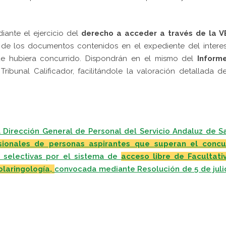
iante el ejercicio del
derecho a acceder a través de la V
a de los documentos contenidos en el expediente del intere
ue hubiera concurrido. Dispondrán en el mismo del
Inform
Tribunal Calificador, facilitándole la valoración detallada d
 Dirección General de Personal del Servicio Andaluz de Sa
isionales de personas aspirantes que superan el concu
s selectivas por el sistema de
acceso libre de Facultati
olaringología,
convocada mediante Resolución de 5 de juli
pp
gram
kedIn
Compartir