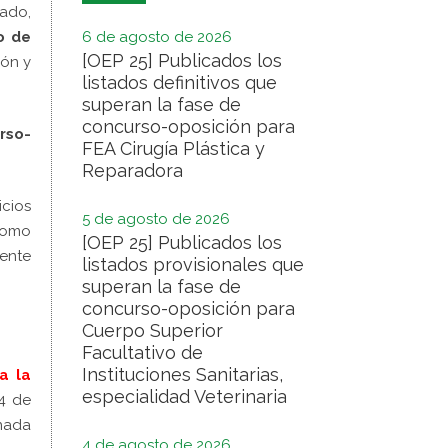
tado,
o de
6 de agosto de 2026
[OEP 25] Publicados los
ión y
listados definitivos que
superan la fase de
concurso-oposición para
rso-
FEA Cirugía Plástica y
Reparadora
icios
5 de agosto de 2026
 como
[OEP 25] Publicados los
ente
listados provisionales que
superan la fase de
concurso-oposición para
Cuerpo Superior
Facultativo de
Instituciones Sanitarias,
a la
especialidad Veterinaria
4 de
onada
4 de agosto de 2026