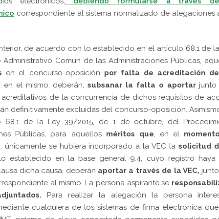
os electrónicos,
debiendo formularse a través d
nico
correspondiente al sistema normalizado de alegaciones 
terior, de acuerdo con lo establecido en el artículo 68.1 de l
 Administrativo Común de las Administraciones Públicas, aqu
s
en el concurso-oposición
por falta de acreditación
de
n en el mismo, deberán,
subsanar la falta o aportar
junto
acreditativos de la concurrencia de dichos requisitos de ac
arán definitivamente excluidas del concurso-oposición. Asimism
o 68.1 de la Ley 39/2015, de 1 de octubre, del Procedimi
ones Públicas, para aquellos
méritos que
, en el
moment
s
, únicamente se hubiera incorporado a la VEC la
solicitud 
 establecido en la base general 9.4, cuyo registro haya 
 causa dicha causa, deberán
aportar a través de la VEC,
junto
rrespondiente al mismo. La persona aspirante se
responsabili
djuntados.
Para realizar la alegación la persona intere
ediante cualquiera de los sistemas de firma electrónica qu