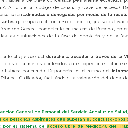
FNMT, sistema de clave concertada permanente expedidos po
ria AEAT o de un código de usuario y clave de acceso). Di
urso, serán
admitidas o denegadas por medio de la resolu
irantes
que superen el concurso-oposición, que será elevada
la Dirección General competente en materia de Personal, ord
as las puntuaciones de la fase de oposición y de la fas
iante el ejercicio del
derecho a acceder a través de la V
a de los documentos contenidos en el expediente del intere
ue hubiera concurrido. Dispondrán en el mismo del
Inform
Tribunal Calificador, facilitándole la valoración detallada d
rección General de Personal del Servicio Andaluz de Salud,
les de personas aspirantes que superan el concurso-oposi
as por el sistema de
acceso libre de Médico/a del Tra