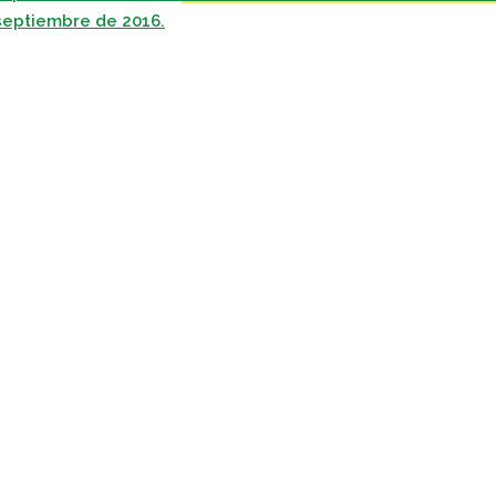
septiembre de 2016.
pp
gram
kedIn
Compartir