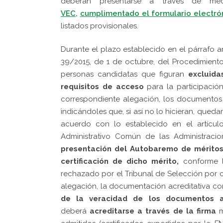
deberán presentarse a través de medi
VEC,
cumplimentado el formulario electró
listados provisionales.
Durante el plazo establecido en el párrafo an
39/2015, de 1 de octubre, del Procedimiento
personas candidatas que figuran
excluida
requisitos de acceso
para la participació
correspondiente alegación, los documentos 
indicándoles que, si así no lo hicieran, qued
acuerdo con lo establecido en el artícul
Administrativo Común de las Administraci
presentación del Autobaremo de mérito
certificación de dicho mérito,
conforme lo
rechazado por el Tribunal de Selección por
alegación, la documentación acreditativa co
de la veracidad de los documentos a
deberá
acreditarse a través de la firma
m