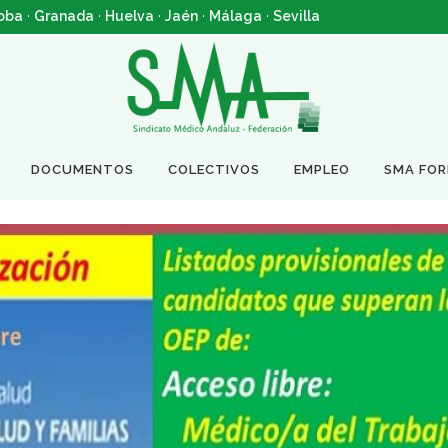
oba
·
Granada
·
Huelva
·
Jaén
·
Málaga
·
Sevilla
DOCUMENTOS
COLECTIVOS
EMPLEO
SMA FO