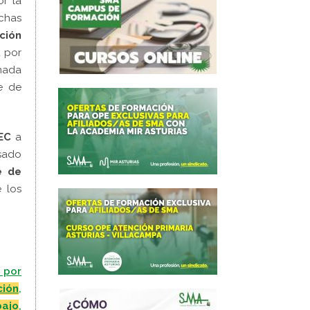
r la
chas
ción
 por
enada
e de
EC
a
sado
e de
e los
 por
ción
,
bajo
,