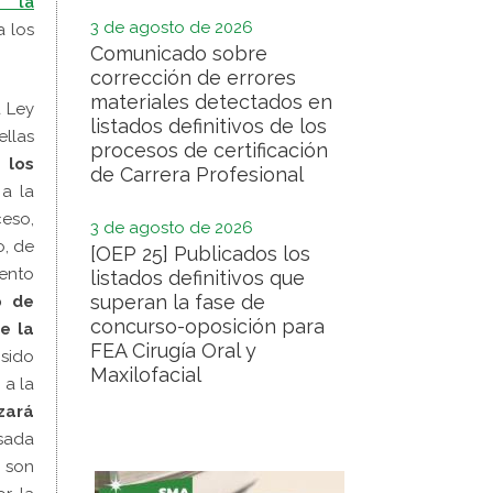
e la
3 de agosto de 2026
a los
Comunicado sobre
corrección de errores
materiales detectados en
a Ley
listados definitivos de los
ellas
procesos de certificación
 los
de Carrera Profesional
 a la
ceso,
3 de agosto de 2026
o, de
[OEP 25] Publicados los
ento
listados definitivos que
superan la fase de
o de
concurso-oposición para
de la
FEA Cirugía Oral y
sido
Maxilofacial
 a la
zará
sada
e son