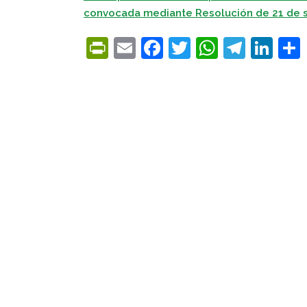
convocada mediante Resolución de 21 de 
PrintFriendly
Email
Facebook
Twitter
WhatsA
Tele
Lin