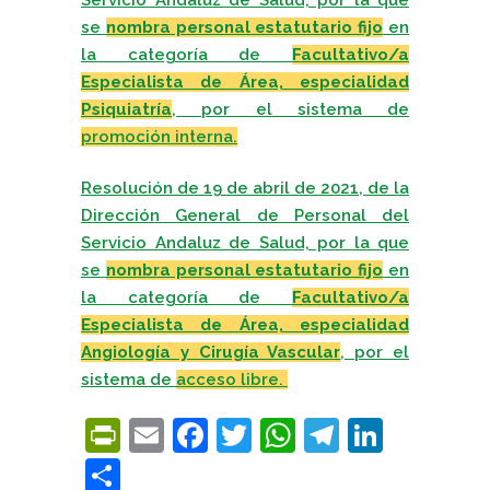
se
nombra personal estatutario fijo
en
la categoría de
Facultativo/a
Especialista de Área, especialidad
Psiquiatría
, por el sistema de
promoción interna.
Resolución de 19 de abril de 2021, de la
Dirección General de Personal del
Servicio Andaluz de Salud, por la que
se
nombra personal estatutario fijo
en
la categoría de
Facultativo/a
Especialista de Área, especialidad
Angiología y Cirugía Vascular
, por el
sistema de
acceso libre.
PrintFriendly
Email
Facebook
Twitter
WhatsApp
Telegra
Linke
Compartir