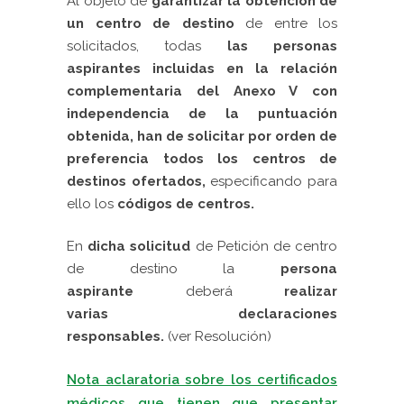
Al objeto de
garantizar la obtención de
un centro de destino
de entre los
solicitados, todas
las personas
aspirantes
incluidas en la relación
complementaria del Anexo V
con
independencia de la puntuación
obtenida,
han de
solicitar por orden de
preferencia todos los centros de
destinos ofertados,
especificando para
ello los
códigos de centros.
En
dicha solicitud
de Petición de centro
de destino la
persona
aspirante
deberá
r
ealizar
varias declaraciones
responsables
.
(ver Resolución)
Nota aclaratoria sobre los certificados
médicos que tienen que presentar