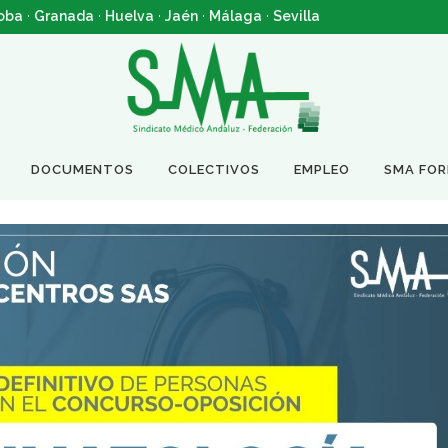
oba
·
Granada
·
Huelva
·
Jaén
·
Málaga
·
Sevilla
DOCUMENTOS
COLECTIVOS
EMPLEO
SMA FO