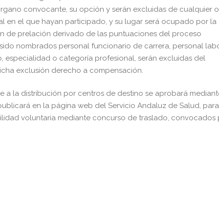
órgano convocante, su opción y serán excluidas de cualquier o
 en el que hayan participado, y su lugar será ocupado por la
en de prelación derivado de las puntuaciones del proceso
 sido nombrados personal funcionario de carrera, personal lab
po, especialidad o categoría profesional, serán excluidas del
dicha exclusión derecho a compensación.
e a la distribución por centros de destino se aprobará mediant
publicará en la página web del Servicio Andaluz de Salud, para
lidad voluntaria mediante concurso de traslado, convocados 
pp
gram
kedIn
Compartir