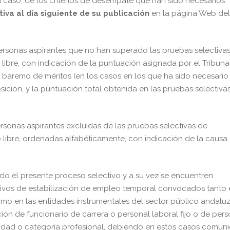
a caso, de los criterios de desempate que han sido necesarios
iva al día siguiente de su publicación
en la página Web del
 personas aspirantes que no han superado las pruebas selectiva
libre, con indicación de la puntuación asignada por el Tribuna
 baremo de méritos (en los casos en los que ha sido necesario
ición, y la puntuación total obtenida en las pruebas selectiva
personas aspirantes excluidas de las pruebas selectivas de
libre, ordenadas alfabéticamente, con indicación de la causa
do el presente proceso selectivo y a su vez se encuentren
ctivos de estabilización de empleo temporal convocados tanto
omo en las entidades instrumentales del sector público andalu
ión de funcionario de carrera o personal laboral fijo o de pers
alidad o categoría profesional, debiendo en estos casos comuni