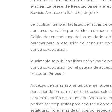
en la base general 10, con indicación en cad
emplear.
La presente Resolución será efect
Servicio Andaluz de Salud (13 de julio).
Se publican también las listas definitivas de
concurso oposición por el sistema de acceso 
Calificador en cada uno de los apartados del
baremar para la resolución del concurso-opos
concurso-oposición.
Igualmente se publican listas definitivas de 
concurso-oposición por el sistema de acceso 
exclusión
(Anexo I)
.
Aquellas personas aspirantes que han supera
participando en los restantes procesos sele
la Administración de la Junta de Andalucía c
podrán ser propuestas para adquirir la condic
estatutario fijo en más de un cuerpo, especi