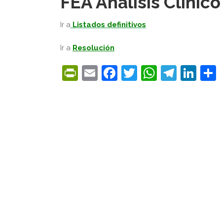
FEA Análisis Clínic
Ir a
Listados definitivos
Ir a
Resolución
PrintFriendly
Email
Facebook
Twitter
WhatsA
Tele
Lin