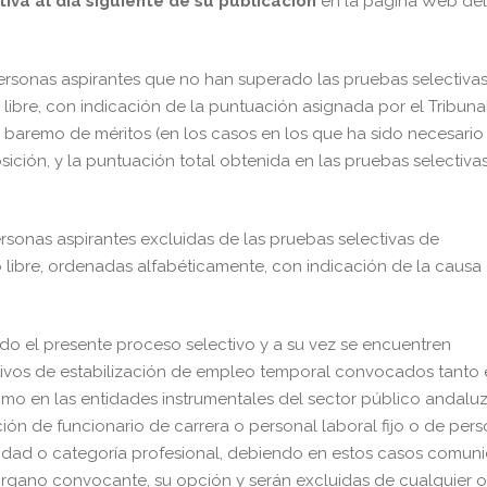
iva al día siguiente de su publicación
en la página Web del
 personas aspirantes que no han superado las pruebas selectiva
libre, con indicación de la puntuación asignada por el Tribuna
 baremo de méritos (en los casos en los que ha sido necesario
ición, y la puntuación total obtenida en las pruebas selectiva
personas aspirantes excluidas de las pruebas selectivas de
libre, ordenadas alfabéticamente, con indicación de la causa
do el presente proceso selectivo y a su vez se encuentren
ctivos de estabilización de empleo temporal convocados tanto
omo en las entidades instrumentales del sector público andalu
ión de funcionario de carrera o personal laboral fijo o de pers
alidad o categoría profesional, debiendo en estos casos comuni
órgano convocante, su opción y serán excluidas de cualquier o