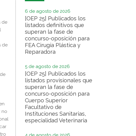
6 de agosto de 2026
[OEP 25] Publicados los
s de
listados definitivos que
l
superan la fase de
concurso-oposición para
FEA Cirugía Plástica y
s de
Reparadora
5 de agosto de 2026
[OEP 25] Publicados los
 de
listados provisionales que
superan la fase de
concurso-oposición para
Cuerpo Superior
 en
Facultativo de
z no
Instituciones Sanitarias,
onal
especialidad Veterinaria
car
tro
4 de agosto de 2026