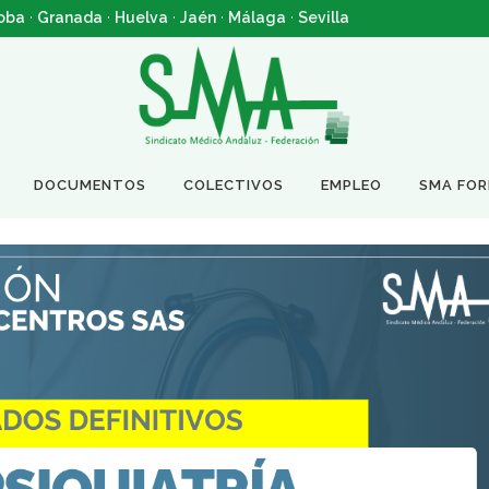
oba
·
Granada
·
Huelva
·
Jaén
·
Málaga
·
Sevilla
DOCUMENTOS
COLECTIVOS
EMPLEO
SMA FO