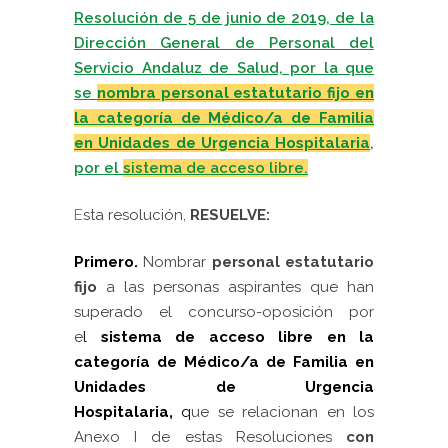
Resolución de 5 de junio de 2019, de la
Dirección General de Personal del
Servicio Andaluz de Salud, por la que
se
nombra personal estatutario fijo en
la categoría de Médico/a de Familia
en Unidades de Urgencia Hospitalaria
,
por el
sistema de acceso libre.
E
sta resolución,
RESUELVE:
Primero.
Nombrar
personal estatutario
fijo
a las personas aspirantes que han
superado el concurso-oposición por
e
l
sistema de acceso libre
en la
categoría de
Médico/a de Familia en
Unidades de Urgencia
Hospitalaria,
q
ue se relacionan en los
Anexo I de estas Resoluciones
con