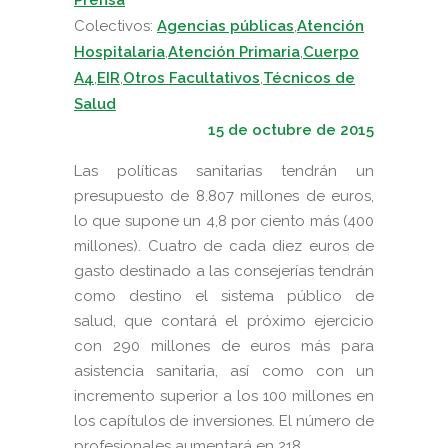
Prensa
Colectivos:
Agencias públicas
,
Atención
Hospitalaria
,
Atención Primaria
,
Cuerpo
A4
,
EIR
,
Otros Facultativos
,
Técnicos de
Salud
15 de octubre de 2015
Las políticas sanitarias tendrán un
presupuesto de 8.807 millones de euros,
lo que supone un 4,8 por ciento más (400
millones). Cuatro de cada diez euros de
gasto destinado a las consejerías tendrán
como destino el sistema público de
salud, que contará el próximo ejercicio
con 290 millones de euros más para
asistencia sanitaria, así como con un
incremento superior a los 100 millones en
los capítulos de inversiones. El número de
profesionales aumentará en 218.