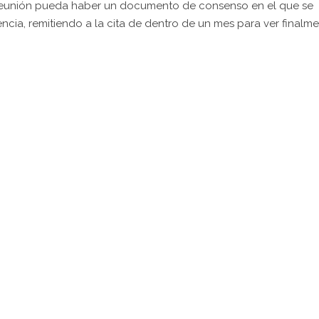
 reunión pueda haber un documento de consenso en el que se
encia, remitiendo a la cita de dentro de un mes para ver finalm
pp
gram
kedIn
Compartir