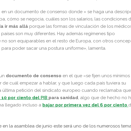
do en un documento de consenso donde » se haga una descrip
, cómo se negocia, cuáles son los salarios, las condiciones 
a ir más allá
porque las formas de vinculación de los médico
tos países son muy diferentes. Hay además regímenes tipo
no son equiparables en el resto de Europa, con otros concep
para poder sacar una postura uniforme», lamenta.
 un
documento de consenso
en el que «se fijen unos mínimos
r de cuál empezar a hablar, y que luego cada país tuviera su
la última petición del sindicato europeo cuando reclamaba que
 10 por ciento del
PIB
para sanidad
, algo que de hecho no 
ha llegado incluso a
bajar por primera vez del 6 por ciento
d
e en la asamblea de junio este será uno de los numerosos tem