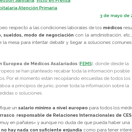
Gestión Sanitaria
,
Visto en Prensa
italaria
,
Atención Primaria
3 de mayo de 
opeo respecto a las condiciones laborales de los
médicos
resu
o, sueldos, modo de negociación
con la amdinistración, etc.
 la mesa para intentar debatir y llegar a soluciones comune
n Europea de Médicos Asalariados
(
FEMS
), donde desde la
uropeos se han planteado recabar toda la información posible
cos. Por el momento están recopilando encuestas de todos los
boa a principios de junio, poner toda la información sobre la
edidas o soluciones.
ifique un
salario mínimo a nivel europeo
para todos los médi
rrasco
,
r
esponsable de Relaciones Internacionales de
CE
stá muy en pañales» y aunque no duda de que pueda haber una
o
no hay nada con suficiente enjundia
como para tener interé