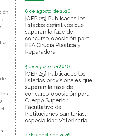
6 de agosto de 2026
ción
[OEP 25] Publicados los
de
listados definitivos que
s
superan la fase de
concurso-oposición para
tos
FEA Cirugía Plástica y
Reparadora
5 de agosto de 2026
[OEP 25] Publicados los
 de
listados provisionales que
superan la fase de
concurso-oposición para
 los
Cuerpo Superior
ha
Facultativo de
el
Instituciones Sanitarias,
especialidad Veterinaria
as
4 de agosto de 2026