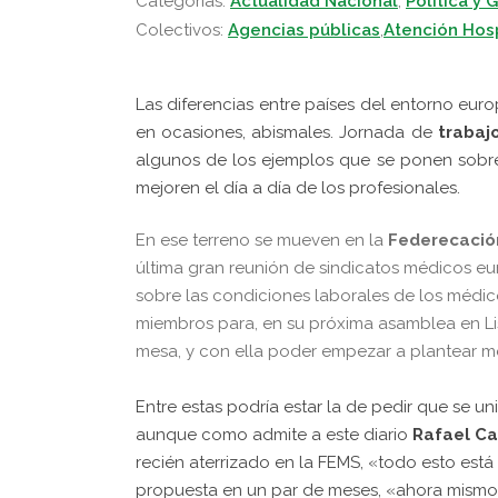
Categorias:
Actualidad Nacional
,
Política y 
Colectivos:
Agencias públicas
,
Atención Hosp
Las diferencias entre países del entorno eur
en ocasiones, abismales. Jornada de
trabaj
algunos de los ejemplos que se ponen sobre
mejoren el día a día de los profesionales.
En ese terreno se mueven en la
Federecació
última gran reunión de sindicatos médicos e
sobre las condiciones laborales de los médi
miembros para, en su próxima asamblea en Lis
mesa, y con ella poder empezar a plantear m
Entre estas podría estar la de pedir que se un
aunque como admite a este diario
Rafael Ca
recién aterrizado en la FEMS, «todo esto e
propuesta en un par de meses, «ahora mism