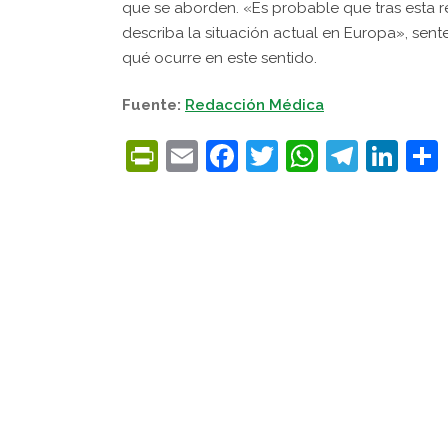
que se aborden. «Es probable que tras esta
describa la situación actual en Europa», sent
qué ocurre en este sentido.
Fuente:
Redacción Médica
PrintFriendly
Email
Facebook
Twitter
WhatsA
Tele
Lin