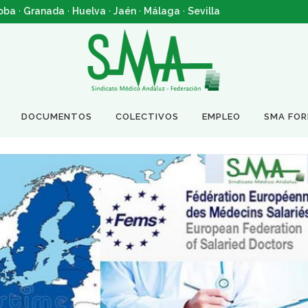
oba
·
Granada
·
Huelva
·
Jaén
·
Málaga
·
Sevilla
DOCUMENTOS
COLECTIVOS
EMPLEO
SMA FO