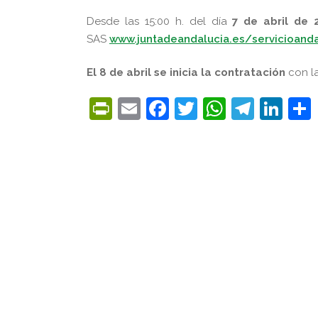
Desde las 15:00 h. del día
7 de abril de 
SAS
www.juntadeandalucia.es/
servicioand
El 8 de abril se inicia la contratación
con la
PrintFriendly
Email
Facebook
Twitter
WhatsA
Tele
Lin