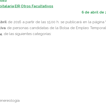
pleo
italaria
,
EIR
,
Otros Facultativos
6 de abril de
abril
de 2016 a partir de las 15:00 h. se publicará en la págin
itiva
de personas candidatas de la Bolsa de Empleo Temporal
4
, de las siguientes categorías:
enereología