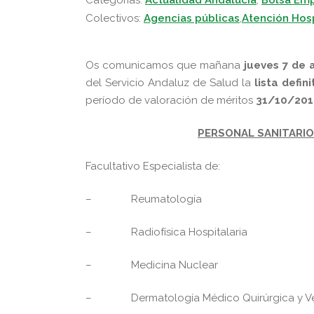
Categorias:
Actualidad Andalucía
,
Bolsa Em
Colectivos:
Agencias públicas
,
Atención Hosp
O
s comunicamos que mañana
jueves 7 de 
del Servicio Andaluz de Salud la
lista defin
período de valoración de méritos
31/10/201
PERSONAL SANITARIO
Facultativo Especialista de:
–
Reumatología
–
Radiofísica Hospitalaria
–
Medicina Nuclear
–
Dermatología Médico Quirúrgica y V