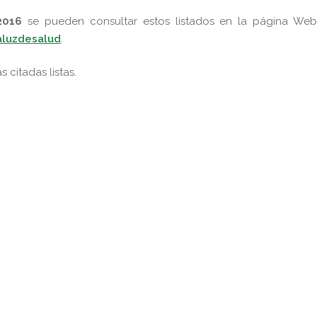
2016
se pueden consultar estos listados en la página Web
aluzdesalud
.
s citadas listas.
pp
gram
kedIn
Compartir