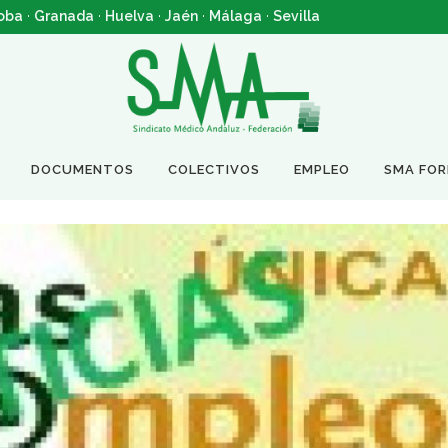
oba
·
Granada
·
Huelva
·
Jaén
·
Málaga
·
Sevilla
DOCUMENTOS
COLECTIVOS
EMPLEO
SMA FO