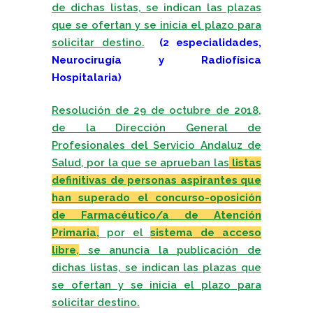
de dichas listas, se indican las plazas
que se ofertan y se inicia el plazo para
solicitar destino.
(2 especialidades,
Neurocirugía y Radiofísica
Hospitalaria)
Resolución de 29 de octubre de 2018,
de la Dirección General de
Profesionales del Servicio Andaluz de
Salud, por la que se aprueban las
listas
definitivas de personas aspirantes que
han superado el concurso-oposición
de Farmacéutico/a de Atención
Primaria,
por el
sistema de acceso
libre
,
se anuncia la publicación de
dichas listas, se indican las plazas que
se ofertan y se inicia el plazo para
solicitar destino.