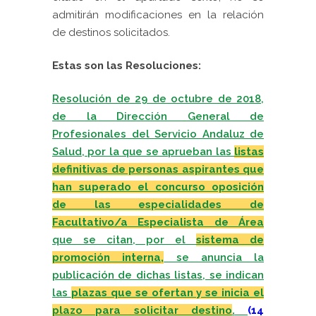
admitirán modificaciones en la relación
de destinos solicitados.
Estas son las Resoluciones:
Resolución de 29 de octubre de 2018,
de la Dirección General de
Profesionales del Servicio Andaluz de
Salud, por la que se aprueban las
listas
definitivas de personas aspirantes que
han superado el concurso oposición
de las especialidades de
Facultativo/a Especialista de Área
que se citan, por el
sistema de
promoción interna,
se anuncia la
publicación de dichas listas, se indican
las
plazas que se ofertan y se inicia el
plazo para solicitar destino
.
(14