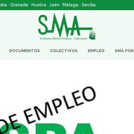
oba
·
Granada
·
Huelva
·
Jaén
·
Málaga
·
Sevilla
DOCUMENTOS
COLECTIVOS
EMPLEO
SMA FO