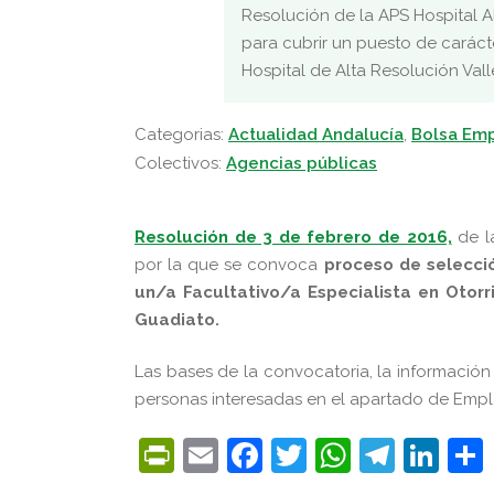
Resolución de la APS Hospital 
para cubrir un puesto de carácte
Hospital de Alta Resolución Vall
Categorias:
Actualidad Andalucía
,
Bolsa Em
Colectivos:
Agencias públicas
Resolución de 3 de febrero de 2016,
de la
por la que se convoca
proceso de selecci
un/a Facultativo/a Especialista en Otorr
Guadiato.
Las bases de la convocatoria, la informació
personas interesadas en el apartado de Emp
PrintFriendly
Email
Facebook
Twitter
WhatsA
Tele
Lin