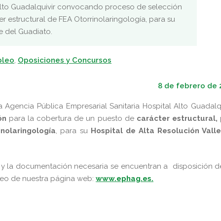
Alto Guadalquivir convocando proceso de selección
r estructural de FEA Otorrinolaringología, para su
e del Guadiato.
pleo
,
Oposiciones y Concursos
8 de febrero de 
 Agencia Pública Empresarial Sanitaria Hospital Alto Guadalqu
ón
para la cobertura de un puesto de
carácter estructural,
inolaringología
, para su
Hospital de Alta Resolución Valle
n y la documentación necesaria se encuentran a disposición d
leo de nuestra página web:
www.ephag.es.
pp
gram
kedIn
Compartir