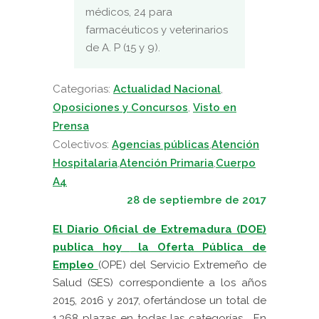
médicos, 24 para
farmacéuticos y veterinarios
de A. P (15 y 9).
Categorias:
Actualidad Nacional
,
Oposiciones y Concursos
,
Visto en
Prensa
Colectivos:
Agencias públicas
,
Atención
Hospitalaria
,
Atención Primaria
,
Cuerpo
A4
28 de septiembre de 2017
El Diario Oficial de Extremadura (DOE)
publica hoy
la Oferta Pública de
Empleo
(OPE) del Servicio Extremeño de
Salud (SES) correspondiente a los años
2015, 2016 y 2017, ofertándose un total de
1.368 plazas en todas las categorías.
En