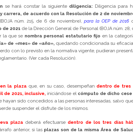
n
se hará constar la siguiente
diligencia:
Diligencia para 
y carrera,
de acuerdo con la Resolución de 2 de noviembr
(BOJA núm. 215, de 6 de noviembre),
para la OEP de 2016
o de 2021
de la Dirección General de Personal (BOJA núm. 28, 
r la que se
nombra personal estatutario fijo
en la categorí
ía» de «mes» de «año»,
quedando condicionada su eficacia 
rdo con lo previsto en la normativa vigente, pudieran present
eglamentario. (Ver cada Resolución).
en la plaza
que, en su caso, desempeñan
dentro de tres 
il de 2021, inclusive
,
iniciándose el
cómputo de dicho cese 
 hayan sido concedidos a las personas interesadas, salvo qu
uerde suspender el disfrute de los mismos.
eva plaza
deberá efectuarse
dentro de los tres días háb
rrafo anterior, si las
plazas son de la misma Área de Salud