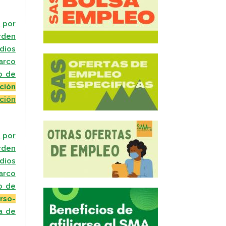
, por
rden
dios
marco
o de
ción
ción
, por
rden
dios
marco
o de
rso-
a de