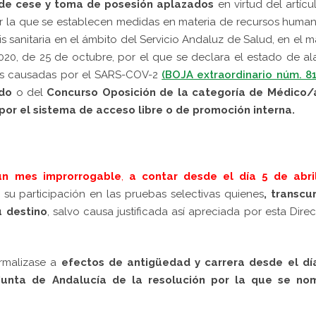
de cese y toma de posesión aplazados
en virtud del artícu
r la que se establecen medidas en materia de recursos huma
is sanitaria en el ámbito del Servicio Andaluz de Salud, en el 
020, de 25 de octubre, por el que se declara el estado de a
es causadas por el SARS-COV-2
(BOJA extraordinario núm. 81
ado
o del
Concurso Oposición de la categoría de Médico/
por el sistema de acceso libre o de promoción interna.
un mes improrrogable
,
a contar desde el día 5 de abri
su participación en las pruebas selectivas quienes
, transcu
u destino
, salvo causa justificada así apreciada por esta Dire
malizase a
efectos de antigüedad y carrera
desde el dí
a Junta de Andalucía de la resolución por la que se no