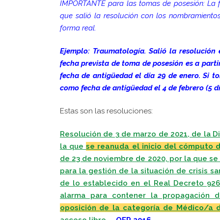
IMPORTANTE para las tomas de posesión: La fe
que salió la resolución con los nombramient
forma real.
Ejemplo: Traumatología. Salió la resolución 
f
echa prevista de toma de posesión es a parti
fecha de antigüedad el día 29 de enero. Si t
como fecha de antigüedad el 4 de febrero (5 d
Estas son las resoluciones:
Resolución de 3 de marzo de 2021, de la Di
la que
se reanuda el inicio del cómputo 
de 23 de noviembre de 2020, por la que s
para la gestión de la situación de crisis s
de lo establecido en el Real Decreto 926
alarma para contener la propagación 
oposición
d
e la categoría de Médico/a d
acceso libre.
OEP 2016