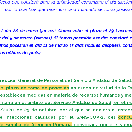
cha que constará para la antigüedad comenzará el día siguien
os, por lo que hay que tener en cuenta cuándo se toma posesi
el día 28 de enero (jueves). Comenzaba el plazo el 29 (viernes
r del 5 de marzo (viernes). Si tomas posesión ese día, constará
omas posesión el día 11 de marzo (5 días hábiles después), con
ías hábiles después)
.
rección General de Personal del Servicio Andaluz de Salud
del plazo de toma de posesión
aplazado en virtud de la O
e establecen medidas en materia de recursos humanos y me
anitaria en el ámbito del Servicio Andaluz de Salud, en el 
/2020, de 25 de octubre, por el que se declara el estad
de infecciones causadas por el SARS-COV-2, del
concu
e Familia de Atención Primaria
convocada por el sistem