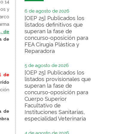
lo 14
nos y
6 de agosto de 2026
marco
[OEP 25] Publicados los
larma
listados definitivos que
superan la fase de
, de
concurso-oposición para
a de
FEA Cirugía Plástica y
Reparadora
5 de agosto de 2026
[OEP 25] Publicados los
l de
listados provisionales que
rrido
superan la fase de
cción
concurso-oposición para
Cuerpo Superior
Facultativo de
a de
Instituciones Sanitarias,
especialidad Veterinaria
mbra
4 de agosto de 2026