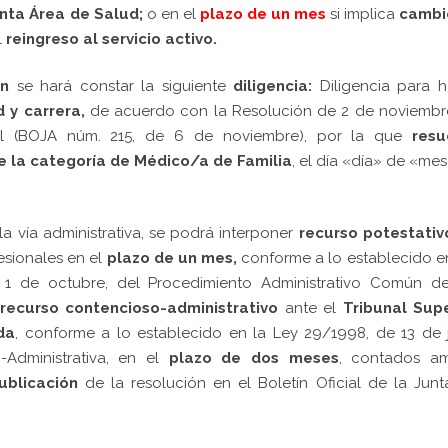
inta Área de Salud;
o en el
plazo de un mes
si implica
cam
bi
l
reingreso al servicio activo.
n
se hará constar la siguiente
diligencia:
Diligencia para h
 y carrera,
de acuerdo con la Resolución de 2 de noviembr
al (BOJA núm. 215, de 6 de noviembre), por la que
resu
 la categoría de
Médico/a de Familia
, el día «día» de «me
a vía administrativa, se podrá interponer
recurso potestativ
esionales en el
plazo de un mes,
conforme a lo establecido e
e 1 de octubre, del Procedimiento Administrativo Común de
recurso contencioso-administrativo
ante el
Tribunal Supe
da
, conforme a lo establecido en la Ley 29/1998, de 13 de j
Administrativa, en el
plazo de dos meses
, contados a
ublicación
de la resolución en el Boletín Oficial de la Jun