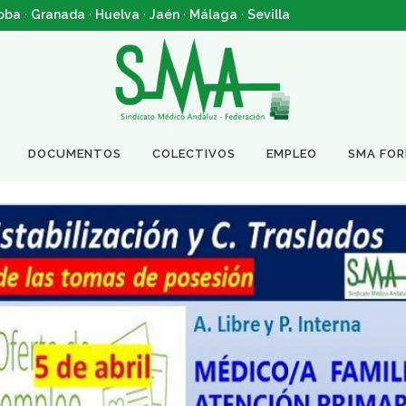
oba
·
Granada
·
Huelva
·
Jaén
·
Málaga
·
Sevilla
DOCUMENTOS
COLECTIVOS
EMPLEO
SMA FO