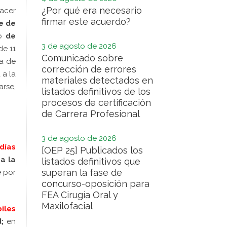
¿Por qué era necesario
hacer
firmar este acuerdo?
e de
o
d
e
3 de agosto de 2026
de 11
Comunicado sobre
a de
corrección de errores
a la
materiales detectados en
arse,
listados definitivos de los
procesos de certificación
de Carrera Profesional
3 de agosto de 2026
días
[OEP 25] Publicados los
a la
listados definitivos que
superan la fase de
e por
concurso-oposición para
FEA Cirugía Oral y
Maxilofacial
iles
;
en