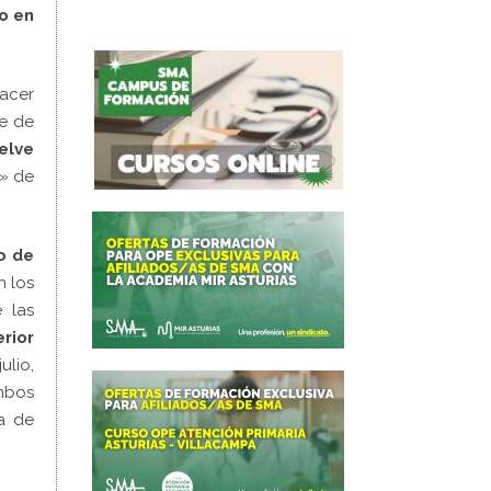
o en
acer
e de
elve
s» de
o de
n los
 las
rior
ulio,
mbos
ta de