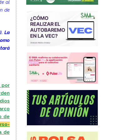
te al
ón de
). La
 como
stará
, por
rden
dios
marco
o de
rso-
a de