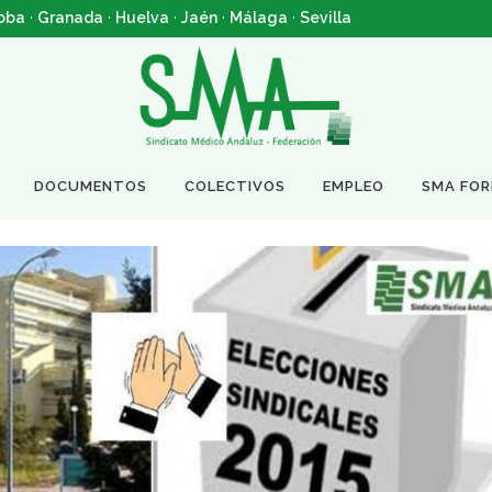
oba
·
Granada
·
Huelva
·
Jaén
·
Málaga
·
Sevilla
DOCUMENTOS
COLECTIVOS
EMPLEO
SMA FO