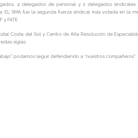
gados, 4 delegados de personal y 2 delegados sindicales,
a. EL SMA fue la segunda fuerza sindical más votada en la m
F y FATE.
ital Costa del Sol y Centro de Alta Resolución de Especiali
estas siglas.
rabajo” podamos seguir defendiendo a “nuestros compañeros”.
pp
gram
kedIn
Compartir