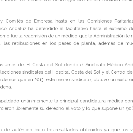
s” y Comités de Empresa hasta en las Comisiones Paritaria
ico Andaluz ha defendido al facultativo hasta el extremo d
como fue la readmisión de un médico que la Administración le
ia, las retribuciones en los pases de planta, además de mu
las urnas del H. Costa del Sol donde el Sindicato Médico An
ecciones sindicales del Hospital Costa del Sol y el Centro de
rdemos que en 2013, este mismo sindicato, obtuvo un éxito si
ádena.
respaldado unánimemente la principal candidatura médica co
jercieron libremente su derecho al voto y lo que supone un 9
da de auténtico éxito los resultados obtenidos ya que los 