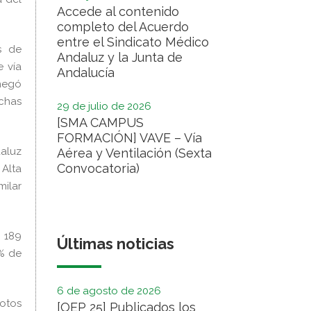
Accede al contenido
completo del Acuerdo
entre el Sindicato Médico
s de
Andaluz y la Junta de
e vía
Andalucía
 negó
chas
29 de julio de 2026
[SMA CAMPUS
FORMACIÓN] VAVE – Vía
daluz
Aérea y Ventilación (Sexta
Convocatoria)
 Alta
milar
n 189
Últimas noticias
0% de
6 de agosto de 2026
votos
[OEP 25] Publicados los