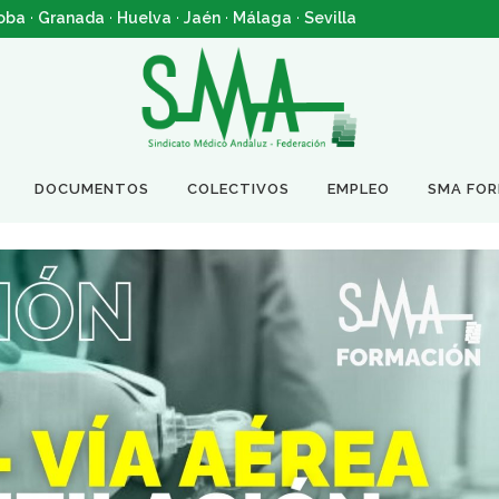
oba
·
Granada
·
Huelva
·
Jaén
·
Málaga
·
Sevilla
DOCUMENTOS
COLECTIVOS
EMPLEO
SMA FO