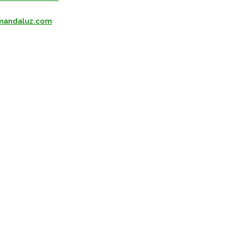
mandaluz.com
pp
gram
kedIn
Compartir