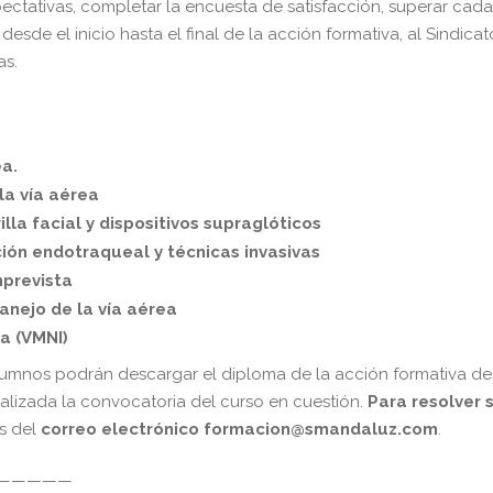
pectativas, completar la encuesta de satisfacción, superar cad
desde el inicio hasta el final de la acción formativa, al Sindicat
as.
ea.
la vía aérea
lla facial y dispositivos supraglóticos
ción endotraqueal y técnicas invasivas
mprevista
anejo de la vía aérea
a (VMNI)
lumnos podrán descargar el diploma de la acción formativa d
alizada la convocatoria del curso en cuestión.
Para resolver 
s del
correo electrónico
formacion@smandaluz.com
.
—————