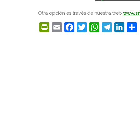
Otra opción es través de nuestra web
www.s
PrintFriendly
Email
Facebook
Twitter
WhatsA
Tele
Lin