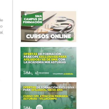
de
to
al
u