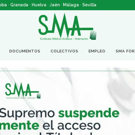
oba
·
Granada
·
Huelva
·
Jaén
·
Málaga
·
Sevilla
DOCUMENTOS
COLECTIVOS
EMPLEO
SMA FO