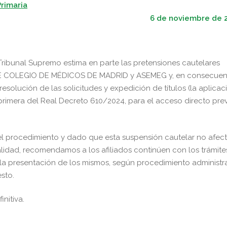
rimaria
6 de noviembre de 
Tribunal Supremo estima en parte las pretensiones cautelares
TRE COLEGIO DE MÉDICOS DE MADRID y ASEMEG y, en consecuen
solución de las solicitudes y expedición de títulos (la aplicac
a primera del Real Decreto 610/2024, para el acceso directo prev
 el procedimiento y dado que esta suspensión cautelar no afec
alidad, recomendamos a los afiliados continúen con los trámite
 y la presentación de los mismos, según procedimiento administr
sto.
nitiva.