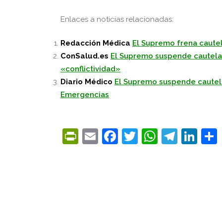
Enlaces a noticias relacionadas:
Redacción Médica
El Supremo frena cautel
ConSalud.es
El Supremo suspende cautelar
«conflictividad»
Diario Médico
El Supremo suspende cautela
Emergencias
PrintFriendly
Email
Facebook
Twitter
WhatsA
Tele
Lin