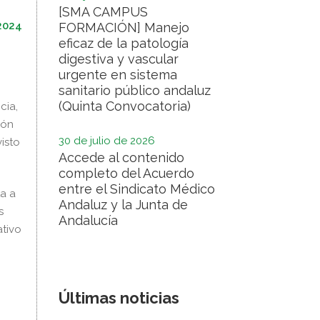
[SMA CAMPUS
2024
FORMACIÓN] Manejo
eficaz de la patología
digestiva y vascular
urgente en sistema
sanitario público andaluz
(Quinta Convocatoria)
cia,
ión
30 de julio de 2026
isto
Accede al contenido
completo del Acuerdo
entre el Sindicato Médico
ta a
Andaluz y la Junta de
s
Andalucía
ativo
Últimas noticias