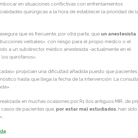
mbocar en situaciones conflictivas con enfrentamientos
ialidades quirúrgicas a la hora de establecer la prioridad de l
 asegura que es frecuente, por otra parte, que
un anestesista
strucciones verbales», con riesgo para el propio médico o el
rido a un subdirector médico anestesista -actualmente en el
 los quirófanos».
ficadas» propician una dificultad añadida puesto que pacientes
tico hasta que llega la fecha de la intervención. La consult
ada».
s realizada en muchas ocasiones por R1 (los antiguos MIR, de pr
 casos de pacientes que,
por estar mal estudiados
, han sido
».
ada