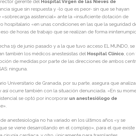
irector gerente del
Hospital Virgen de las Nieves de
ncia sigue sin respuesta y -lo que es peor- sin que se hayan
 «sobrecarga asistencial» ante la «insuficiente dotación de
tro hospitalario «en unas condiciones en las que la seguridad d
eso de horas de trabajo que se realizan de forma ininterrumpi
 fecha 19 de junio pasado y a la que tuvo acceso EL MUNDO, se
an también los médicos anestesistas del
Hospital Clínico
, con 
pción de medidas por parte de las direcciones de ambos cent
 SAS: ninguna.
io Universitario de Granada, por su parte, asegura que analiza
y así ocurre también con la situación denunciada. «En su mom
istencial se optó por incorporar
un anestesiólogo de
de».
 de anestesiología no ha variado en los últimos años «y se
que se viene desarrollando en el complejo», para el que existe
cirugía cardiaca, y otro, únicamente para trasplantes.