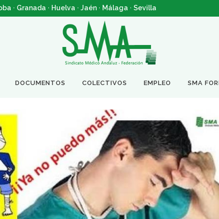
oba
·
Granada
·
Huelva
·
Jaén
·
Málaga
·
Sevilla
DOCUMENTOS
COLECTIVOS
EMPLEO
SMA FO