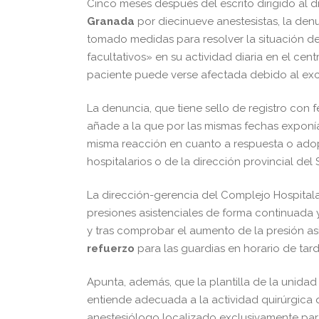
Cinco meses después del escrito dirigido al d
Granada
por diecinueve anestesistas, la denu
tomado medidas para resolver la situación de
facultativos» en su actividad diaria en el cen
paciente puede verse afectada debido al exc
La denuncia, que tiene sello de registro con
añade a la que por las mismas fechas exponí
misma reacción en cuanto a respuesta o ado
hospitalarios o de la dirección provincial del
La dirección-gerencia del Complejo Hospitalar
presiones asistenciales de forma continuada 
y tras comprobar el aumento de la presión as
refuerzo
para las guardias en horario de tar
Apunta, además, que la plantilla de la unidad
entiende adecuada a la actividad quirúrgica 
anestesiólogo localizado exclusivamente para 