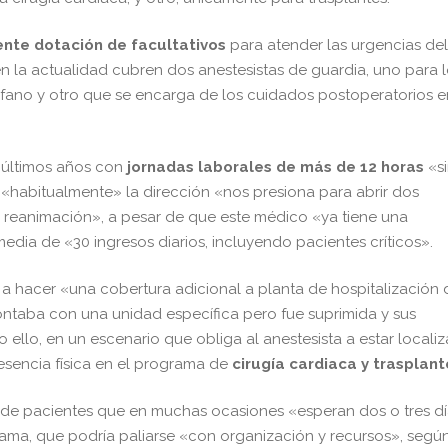
iente dotación de facultativos
para atender las urgencias del
n la actualidad cubren dos anestesistas de guardia, uno para 
fano y otro que se encarga de los cuidados postoperatorios e
 últimos años con
jornadas laborales de más de 12 horas
«si
«habitualmente» la dirección «nos presiona para abrir dos
e reanimación», a pesar de que este médico «ya tiene una
dia de «30 ingresos diarios, incluyendo pacientes críticos».
a hacer «una cobertura adicional a planta de hospitalización 
contaba con una unidad específica pero fue suprimida y sus
 ello, en un escenario que obliga al anestesista a estar locali
presencia física en el programa de
cirugía cardiaca y trasplant
es de pacientes que en muchas ocasiones «esperan dos o tres d
rama, que podría paliarse «con organización y recursos», segú