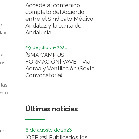
Accede al contenido
completo del Acuerdo
entre el Sindicato Médico
el
Andaluz y la Junta de
Andalucía
da».
29 de julio de 2026
[SMA CAMPUS
la
FORMACIÓN] VAVE – Vía
ros
Aérea y Ventilación (Sexta
Convocatoria)
 las
ento
Últimas noticias
6 de agosto de 2026
 un
[OEP 25] Publicados los