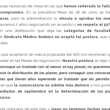
osas reuniones de mesa en las que
hemos reiterado la falt
 compromiso.
En la penúltima Mesa de 28 de Junio se tra
lazas
, pero la administración lo
vincula a aprobar los nu
llevamos 2 años negociando sin acuerdo) y
no respeta el 50
n una distribución que deja las
categorías de facultat
 el
Sindicato Médico Andaluz no aceptó tal postura,
que s
ales.
tos que aceptaron sin más la propuesta del SAS nos recriminan q
estar en las Mesas de negociación.
Nuestra postura
se deja c
convoque un traslado con al menos 10.024 plazas, no queremo
cie la distribución de las plazas, para conseguir una convoca
les que llevan años esperando un traslado que les permita
s en que
la convocatoria no admite más demora
y nos pon
ediados de septiembre en la determinación de las pl
curso.
unda quincena de este mes y
¡¡¡aún no tenemos fechas para