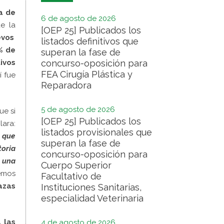
a de
6 de agosto de 2026
e la
[OEP 25] Publicados los
evos
listados definitivos que
% de
superan la fase de
ivos
concurso-oposición para
FEA Cirugía Plástica y
í fue
Reparadora
5 de agosto de 2026
ue si
[OEP 25] Publicados los
lara:
listados provisionales que
s que
superan la fase de
toria
concurso-oposición para
 una
Cuerpo Superior
emos
Facultativo de
azas
Instituciones Sanitarias,
especialidad Veterinaria
 las
4 de agosto de 2026