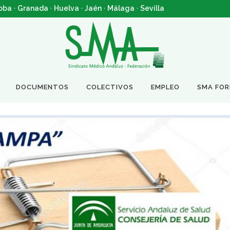
oba
·
Granada
·
Huelva
·
Jaén
·
Málaga
·
Sevilla
DOCUMENTOS
COLECTIVOS
EMPLEO
SMA FO