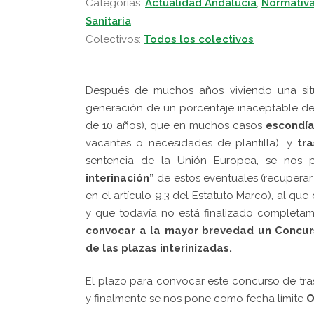
Categorias:
Actualidad Andalucía
,
Normativ
Sanitaria
Colectivos:
Todos los colectivos
Después de muchos años viviendo una si
generación de un porcentaje inaceptable d
de 10 años), que en muchos casos
escondía
vacantes o necesidades de plantilla), y
tr
sentencia de la Unión Europea, se nos p
interinación”
de estos eventuales (recupera
en el artículo 9.3 del Estatuto Marco), al qu
y que todavía no está finalizado completa
convocar a la mayor brevedad un Concur
de las plazas interinizadas.
El plazo para convocar este concurso de tr
y finalmente se nos pone como fecha límite
O