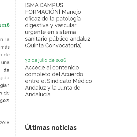
[SMA CAMPUS
FORMACIÓN] Manejo
eficaz de la patología
digestiva y vascular
2018
urgente en sistema
sanitario público andaluz
on la
(Quinta Convocatoria)
 más
ra de
30 de julio de 2026
 una
Accede al contenido
o de
completo del Acuerdo
ogido
entre el Sindicato Médico
rgían
Andaluz y la Junta de
n
de
Andalucía
 50%
 2018
Últimas noticias