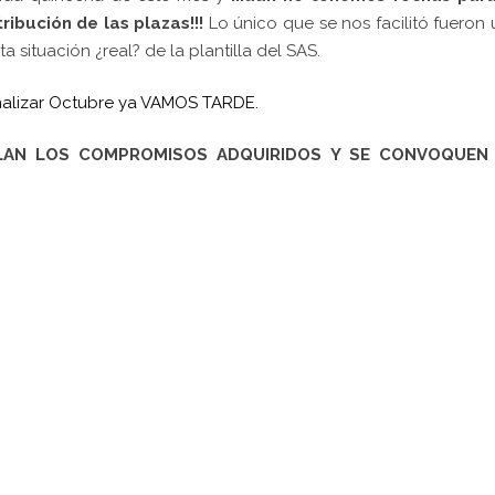
ibución de las plazas!!!
Lo único que se nos facilitó fueron
 situación ¿real? de la plantilla del SAS.
nalizar Octubre ya VAMOS TARDE.
LAN LOS COMPROMISOS ADQUIRIDOS Y SE CONVOQUEN
pp
gram
kedIn
Compartir