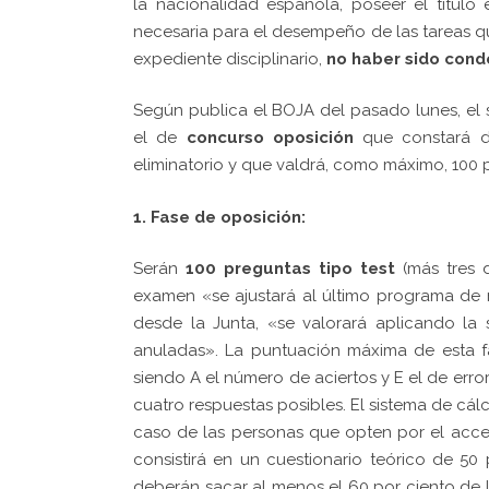
la nacionalidad española, poseer el título
necesaria para el desempeño de las tareas 
expediente disciplinario,
no haber sido cond
Según publica el BOJA del pasado lunes,
el
el de
concurso oposición
que constará d
eliminatorio y que valdrá, como máximo, 100 
1. Fase de oposición:
Serán
100 preguntas tipo test
(más tres 
examen «se ajustará al último programa de 
desde la Junta, «se valorará aplicando la
anuladas». La puntuación máxima de esta fa
siendo A el número de aciertos y E el de err
cuatro respuestas posibles.
El sistema de cálc
caso de las personas que opten por el acce
consistirá en un cuestionario teórico de 50 
deberán sacar al menos el 60 por ciento de l