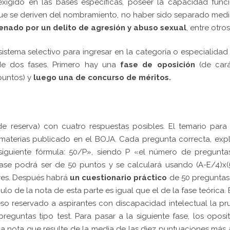
 exigido en las bases específicas, poseer la capacidad func
que se deriven del nombramiento, no haber sido separado med
enado por un delito de agresión y abuso sexual
, entre otros
 sistema selectivo para ingresar en la categoría o especialidad
e dos fases.
Primero hay una
fase de oposición
(de car
puntos) y
luego una de concurso de méritos.
de reserva) con cuatro respuestas posibles. El temario para
materias publicado en el BOJA. Cada pregunta correcta, exp
 siguiente fórmula: 50/P», siendo P «el número de pregunta
se podrá ser de 50 puntos y se calculará usando (A-E/4)x(
ores. Después habrá
un cuestionario práctico
de 50 preguntas
ulo de la nota de esta parte es igual que el de la fase teórica.
so reservado a aspirantes con discapacidad intelectual la p
preguntas tipo test.
Para pasar a la siguiente fase, los oposi
a nota que resulte de la media de las diez puntuaciones más 