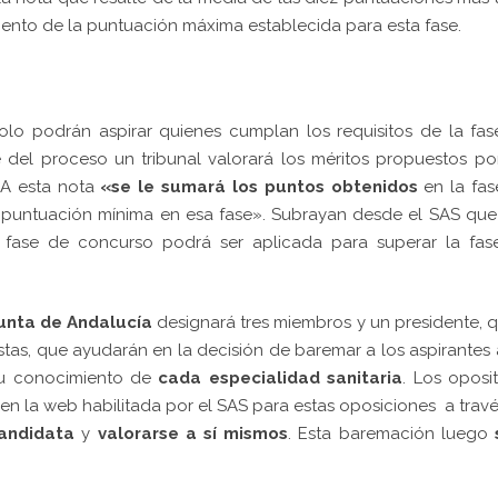
 ciento de la puntuación máxima establecida para esta fase.
olo podrán aspirar quienes cumplan los requisitos de la fa
e del proceso un tribunal valorará los méritos propuestos po
 A esta nota
«se le sumará los puntos obtenidos
en la fa
 puntuación mínima en esa fase». Subrayan desde el SAS qu
 fase de concurso podrá ser aplicada para superar la fas
Junta de Andalucía
designará tres miembros y un presidente, 
tas, que ayudarán en la decisión de baremar a los aspirantes 
su conocimiento de
cada especialidad sanitaria
. Los oposi
 en la web habilitada por el SAS para estas oposiciones
a trav
andidata
y
valorarse a sí mismos
. Esta baremación luego