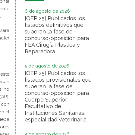
ional
iante
6 de agosto de 2026
.
[OEP 25] Publicados los
listados definitivos que
 será
superan la fase de
concurso-oposición para
ácter
FEA Cirugía Plástica y
Reparadora
5 de agosto de 2026
[OEP 25] Publicados los
 este
listados provisionales que
lican
superan la fase de
s no
concurso-oposición para
50P),
Cuerpo Superior
 con
Facultativo de
E
n el
Instituciones Sanitarias,
especialidad Veterinaria
rueba
tores
4 de agosto de 2026
altas