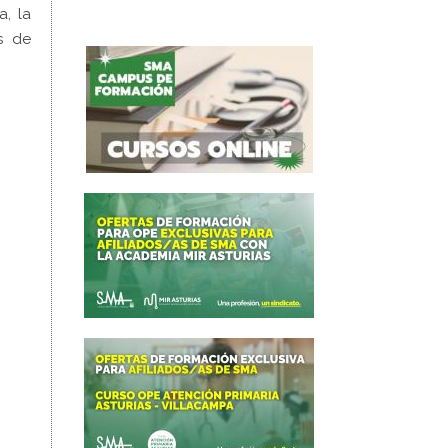
a, la
os de