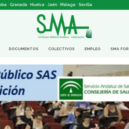
oba
·
Granada
·
Huelva
·
Jaén
·
Málaga
·
Sevilla
DOCUMENTOS
COLECTIVOS
EMPLEO
SMA FO