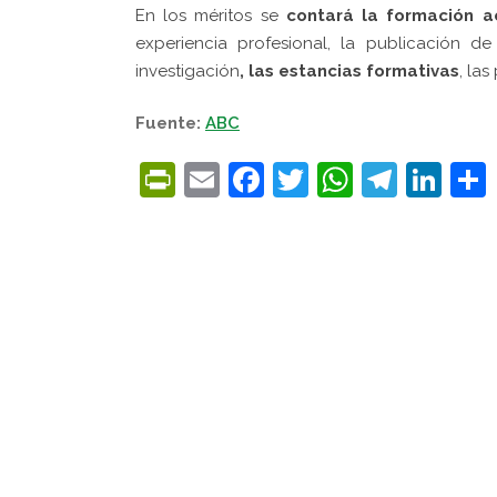
En los méritos se
contará la formación 
experiencia profesional, la publicación de
investigación
, las estancias formativas
, la
Fuente:
ABC
PrintFriendly
Email
Facebook
Twitter
WhatsA
Tele
Lin