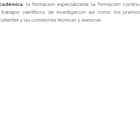
académica
, la formación especializada, la formación continu
 trabajos científicos de investigación así como los premi
s patentes y las comisiones técnicas y asesoras.
pp
gram
kedIn
Compartir