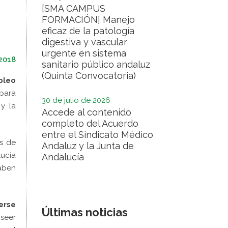
[SMA CAMPUS
FORMACIÓN] Manejo
eficaz de la patología
digestiva y vascular
urgente en sistema
2018
sanitario público andaluz
(Quinta Convocatoria)
pleo
 para
30 de julio de 2026
y la
Accede al contenido
completo del Acuerdo
entre el Sindicato Médico
s de
Andaluz y la Junta de
lucía
Andalucía
saben
erse
Últimas noticias
oseer