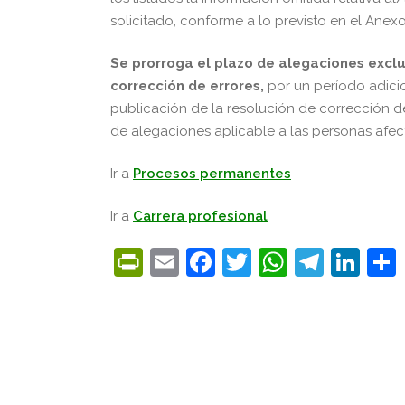
solicitado, conforme a lo previsto en el Anex
Se prorroga el plazo de alegaciones
exclu
corrección de errores,
por un período adici
publicación de la resolución de corrección d
de alegaciones aplicable a las personas afec
Ir a
Procesos permanentes
Ir a
Carrera profesional
PrintFriendly
Email
Facebook
Twitter
WhatsA
Tele
Lin