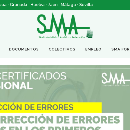
oba
·
Granada
·
Huelva
·
Jaén
·
Málaga
·
Sevilla
DOCUMENTOS
COLECTIVOS
EMPLEO
SMA FO