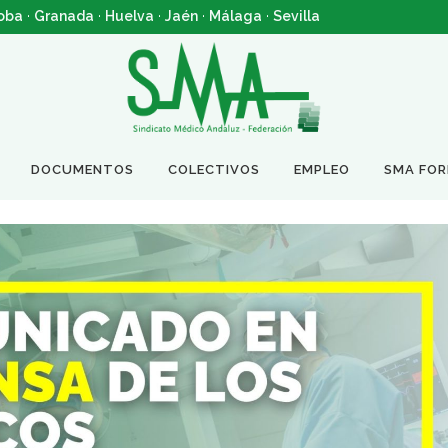
oba
·
Granada
·
Huelva
·
Jaén
·
Málaga
·
Sevilla
DOCUMENTOS
COLECTIVOS
EMPLEO
SMA FO