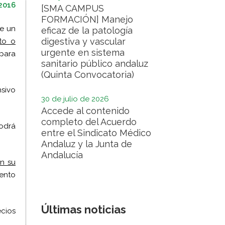
2016
[SMA CAMPUS
FORMACIÓN] Manejo
te un
eficaz de la patología
digestiva y vascular
nto o
urgente en sistema
 para
sanitario público andaluz
(Quinta Convocatoria)
nsivo
30 de julio de 2026
Accede al contenido
completo del Acuerdo
podrá
entre el Sindicato Médico
Andaluz y la Junta de
Andalucía
en su
uento
Últimas noticias
cios