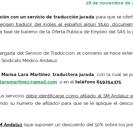
28 de noviembre de 
ión con un servicio de traducción jurada
para que se ofer
recisen traducir del inglés al español algún título, docume
la fase de baremo de la Oferta Pública de Empleo del SAS (o
argada del Servicio de Traducción, el convenio se hace exte
l Sindicato Médico Andaluz.
 Marisa Lara Martínez
,
traductora jurada
, con la cual se 
laramartinez@gmail.com
o en el
teléfono 659254375
.
s servicios
debe identificarse como afiliado al SM Andaluz 
ando su número de afiliado) para que se le aplique el desc
SM Andaluz
(que suponen un descuento del 50% sobre los pre