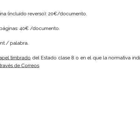
gina (incluído reverso): 20€/documento.
4 páginas: 40€ /documento.
nt / palabra.
apel timbrado
del Estado clase 8 o en el que la normativa ind
 través de Correos
.
pp
gram
kedIn
Compartir