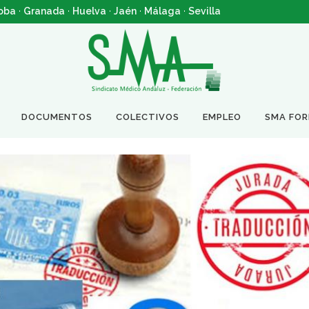
oba
·
Granada
·
Huelva
·
Jaén
·
Málaga
·
Sevilla
DOCUMENTOS
COLECTIVOS
EMPLEO
SMA FO