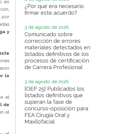
to en
¿Por qué era necesario
ión,
firmar este acuerdo?
, por
tadas
3 de agosto de 2026
ga y
Comunicado sobre
corrección de errores
materiales detectados en
este
listados definitivos de los
procesos de certificación
iones
de Carrera Profesional
raron
r la
3 de agosto de 2026
[OEP 25] Publicados los
listados definitivos que
e el
superan la fase de
l
de
concurso-oposición para
en el
FEA Cirugía Oral y
Maxilofacial
» el