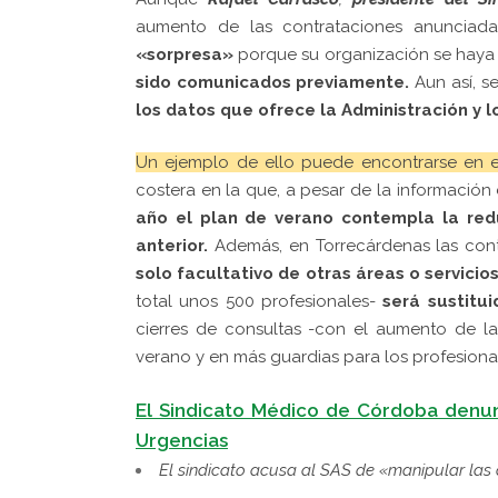
aumento de las contrataciones anunciad
«sorpresa»
porque su organización se hay
sido comunicados previamente.
Aun así, s
los datos que ofrece la Administración y 
Un ejemplo de ello puede encontrarse en e
costera en la que, a pesar de la información
año el plan de verano contempla la red
anterior.
Además, en Torrecárdenas las cont
solo facultativo de otras áreas o servici
total unos 500 profesionales-
será sustitui
cierres de consultas -con el aumento de la
verano y en más guardias para los profesiona
E
l Sindicato Médico de Córdoba denunc
Urgencias
El sindicato acusa al SAS de «manipular las 