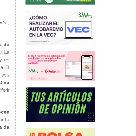
adas,
a de
7. La
y, en
a. El
 seis
l) no
ferir
ecen
or lo
a de