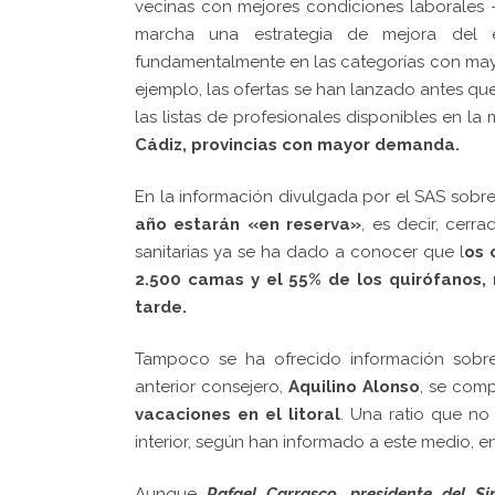
vecinas con mejores condiciones laborales 
marcha una estrategia de mejora del e
fundamentalmente en las categorías con mayo
ejemplo, las ofertas se han lanzado antes qu
las listas de profesionales disponibles en l
Cádiz, provincias con mayor demanda.
En la información divulgada por el SAS sobr
año estarán «en reserva»
, es decir, cerr
sanitarias ya se ha dado a conocer que l
os 
2.500 camas y el 55% de los quirófanos, 
tarde.
Tampoco se ha ofrecido información sobre 
anterior consejero,
Aquilino Alonso
, se comp
vacaciones en el litoral
. Una ratio que no
interior, según han informado a este medio, e
Aunque
Rafael Carrasco
,
presidente del S