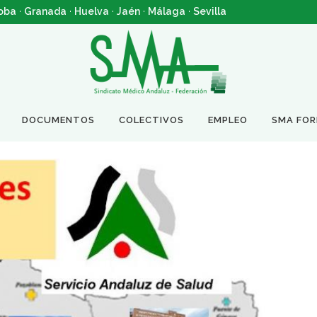
oba
·
Granada
·
Huelva
·
Jaén
·
Málaga
·
Sevilla
DOCUMENTOS
COLECTIVOS
EMPLEO
SMA FO