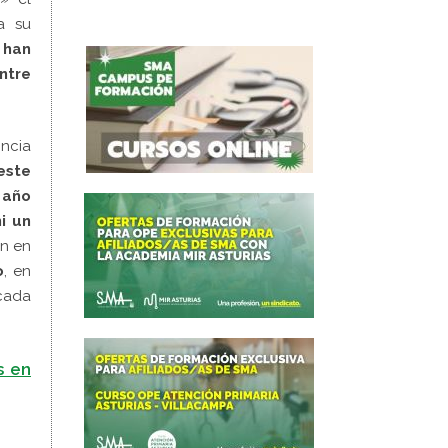
a su
e han
ntre
incia
este
 año
ni un
án en
o
, en
 cada
s en