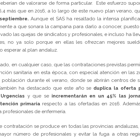
berían de valorarse de forma particular. Este esfuerzo sup
26,4 más que en 2016, a lo largo de este nuevo plan verano, q
 septiembre.
Aunque el SAS ha resaltado la intensa planific
amente a que sonara la campana para darlo a conocer, puest
ado las quejas de sindicatos y profesionales, e incluso ha ll
, no ya solo porque en ellas les ofrezcan mejores sueld
 esperar al plan andaluz.
rado, en cualquier caso, que las contrataciones previstas permi
nción sanitaria en esta época, con especial atención en las 
población durante el verano, donde se abrirán centros de s
s. También ha destacado que este año se
duplica la oferta 
 Urgencias
y que se
incrementarán en un 45% las jorn
tención primaria
respecto a las ofertadas en 2016. Además
a profesionales de enfermería.
e contratación se produce en todas las provincias andaluzas,
mayor número de profesionales y evitar la fuga a otras reg