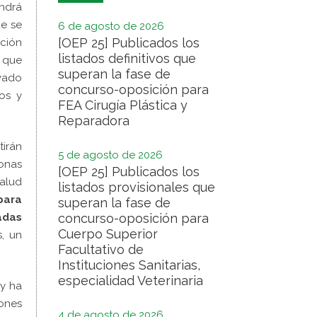
ondrá
ue se
6 de agosto de 2026
[OEP 25] Publicados los
ación
listados definitivos que
o que
superan la fase de
evado
concurso-oposición para
os y
FEA Cirugía Plástica y
Reparadora
tirán
5 de agosto de 2026
zonas
[OEP 25] Publicados los
alud
listados provisionales que
para
superan la fase de
adas
concurso-oposición para
Cuerpo Superior
, un
Facultativo de
Instituciones Sanitarias,
especialidad Veterinaria
 y ha
iones
4 de agosto de 2026