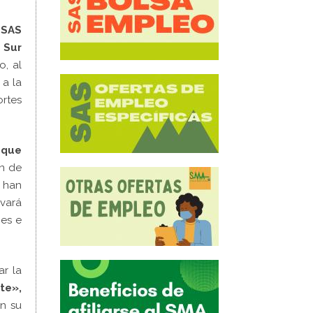
 SAS
a Sur
o, al
 a la
ortes
 que
ón de
a han
evará
nes e
ar la
te»,
an su