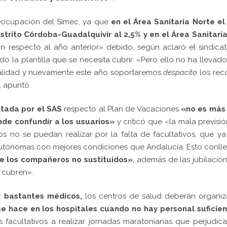
eocupación del Simec, ya que
en el Área Sanitaria Norte el
Distrito Córdoba-Guadalquivir al 2,5% y en el Área Sanitari
n respecto al año anterior» debido, según aclaró el sindicat
o la plantilla que se necesita cubrir. «Pero ello no ha llevado
calidad y nuevamente este año soportaremos
despacito
los rec
, apuntó.
ntada por el SAS
respecto al Plan de Vacaciones
«no es más
nde confundir a los usuarios»
y criticó que «la mala previsi
s no se puedan realizar por la falta de facultativos, que y
tónomas con mejores condiciones que Andalucía. Esto conll
e los compañeros no sustituidos»
, además de las jubilacio
 cubren».
y bastantes médicos,
los centros de salud deberán organiz
e hace en los hospitales cuando no hay personal suficien
 facultativos a realizar jornadas maratonianas que perjudic