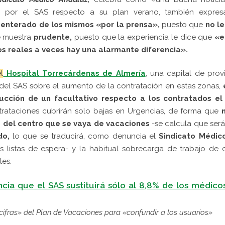
a por el SAS respecto a su plan verano, también expres
a
enterado de los mismos
«por la prensa»,
puesto que
n
o l
e muestra
prudente,
puesto que la experiencia le dice que
«e
los reales a veces hay una alarmante diferencia».
l
Hospital Torrecárdenas de Almería
, una capital de prov
 del SAS sobre el aumento de la contratación en estas zonas,
ucción de un facultativo respecto a los contratados el
rataciones cubrirán solo bajas en Urgencias, de forma que
os del centro que se vaya de vacaciones
-se calcula que ser
do,
lo que se traducirá, como denuncia el
Sindicato Médic
s listas de espera- y la habitual sobrecarga de trabajo de
les.
ia que el SAS sustituirá sólo al 8,8% de los médico
cifras» del Plan de Vacaciones para «confundir a los usuarios»