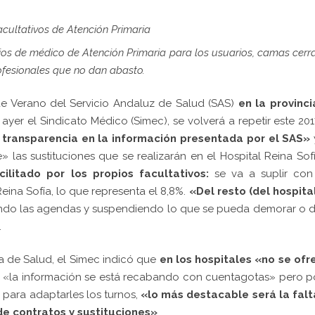
facultativos de Atención Primaria
ios de médico de Atención Primaria para los usuarios, camas cerr
rofesionales que no dan abasto.
de Verano del Servicio Andaluz de Salud (SAS)
en la provinci
yer el Sindicato Médico (Simec), se volverá a repetir este 201
e transparencia en la información presentada por el SAS»
» las sustituciones que se realizarán en el Hospital Reina Sofí
ilitado por los propios facultativos:
se va a suplir con
Reina Sofía, lo que representa el 8,8%.
«Del resto (del hospita
ando las agendas y suspendiendo lo que se pueda demorar o di
.
a de Salud, el Simec indicó que
en los hospitales «no se ofr
 «la información se está recabando con cuentagotas» pero p
para adaptarles los turnos,
«lo más destacable será la falt
de contratos y sustituciones»
.