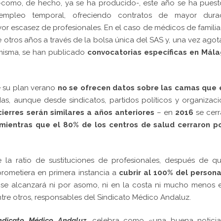
-como, de hecho, ya se ha producido-, este año se ha pues
mpleo temporal, ofreciendo contratos de mayor durac
r escasez de profesionales. En el caso de médicos de familia
e otros años a través de la bolsa única del SAS y, una vez ago
a misma, se han publicado
convocatorias específicas en Mála
e su plan verano
no se ofrecen datos sobre las camas que 
adas, aunque desde sindicatos, partidos políticos y organizac
cierres serán similares a años anteriores
– en
2016
se cer
mientras que el 80% de los centros de salud cerraron po
la ratio de sustituciones de profesionales, después de qu
rometiera en primera instancia a
cubrir al 100% del persona
 se alcanzará ni por asomo, ni en la costa ni mucho menos 
ntre otros, responsables del Sindicato Médico Andaluz.
indicato Médico Andaluz,
celebra como «una buena noticia