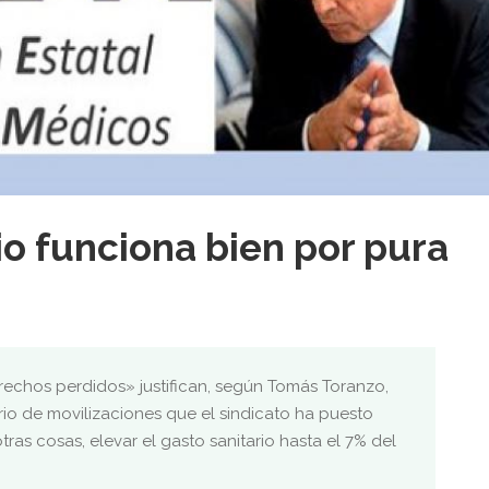
io funciona bien por pura
rechos perdidos» justifican, según Tomás Toranzo,
io de movilizaciones que el sindicato ha puesto
tras cosas, elevar el gasto sanitario hasta el 7% del