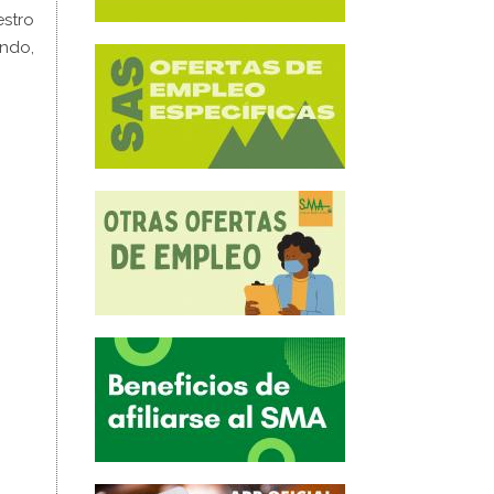
estro
ando,