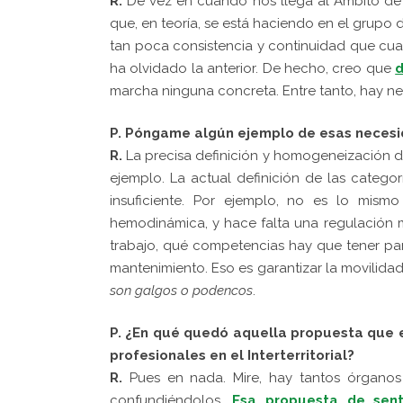
R.
De vez en cuando nos llega al Ámbito de
que, en teoría, se está haciendo en el grupo d
tan poca consistencia y continuidad que cua
ha olvidado la anterior. De hecho, creo que
d
marcha ninguna concreta. Entre tanto, hay ne
P. Póngame algún ejemplo de esas necesi
R.
La precisa definición y homogeneización d
ejemplo. La actual definición de las categor
insuficiente. Por ejemplo, no es lo mis
hemodinámica, y hace falta una regulación 
trabajo, qué competencias hay que tener pa
mantenimiento. Eso es garantizar la movilida
son galgos o podencos
.
P. ¿En qué quedó aquella propuesta que e
profesionales en el Interterritorial?
R
.
Pues en nada. Mire, hay tantos órganos
confundiéndolos.
Esa propuesta de senta