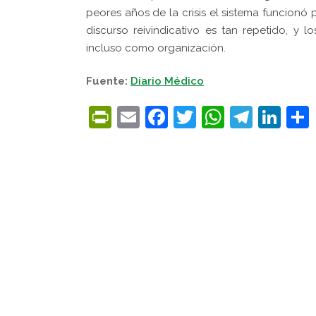
peores años de la crisis el sistema funcionó
discurso reivindicativo es tan repetido, y 
incluso como organización.
Fuente:
Diario Médico
PrintFriendly
Email
Facebook
Twitter
WhatsA
Tele
Lin