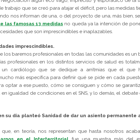
 Negociación algún eco vago, impreciso y esporádico de la 
e trabajo que se creó para atajar el déficit, pero las medidas t
ndo nos informan de una, o del proyecto de una, más bien, s
e las famosas 13 medidas
no queda ya la intención de pon
cesidades que son imprescindibles e inaplazables.
dades imprescindibles.
e los baremos profesionales en todas las comunidades es un
ías profesionales en los distintos servicios de salud es total
mo un cardiólogo que se dedique a arritmias que el que 
mucho más específica para definir qué se pide en cada pues
ra optar a ese puesto, cómo se consiguen y cómo se garanti
d en igualdad de condiciones en el SNS, y lo demás, el debate
n su día planteó Sanidad de dar un asiento permanente a
 que, en teoría, nos representan que hasta nosotros acab
rnos en el Interterritorial
fue una muestra más del est