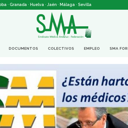
oba
·
Granada
·
Huelva
·
Jaén
·
Málaga
·
Sevilla
DOCUMENTOS
COLECTIVOS
EMPLEO
SMA FO