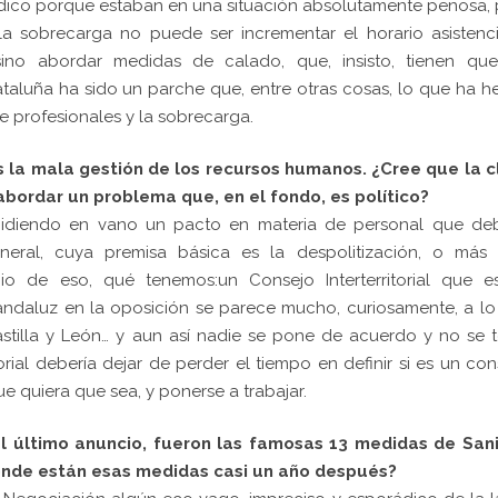
édico porque estaban en una situación absolutamente penosa,
la sobrecarga no puede ser incrementar el horario asistenc
 sino abordar medidas de calado, que, insisto, tienen que
taluña ha sido un parche que, entre otras cosas, lo que ha 
 de profesionales y la sobrecarga.
s la mala gestión de los recursos humanos. ¿Cree que la c
abordar un problema que, en el fondo, es político?
idiendo en vano un pacto en materia de personal que deb
eral, cuya premisa básica es la despolitización, o más 
 de eso, qué tenemos:un Consejo Interterritorial que e
andaluz en la oposición se parece mucho, curiosamente, a l
stilla y León… y aun así nadie se pone de acuerdo y no se 
orial debería dejar de perder el tiempo en definir si es un con
ue quiera que sea, y ponerse a trabajar.
s el último anuncio, fueron las famosas 13 medidas de San
¿Dónde están esas medidas casi un año después?