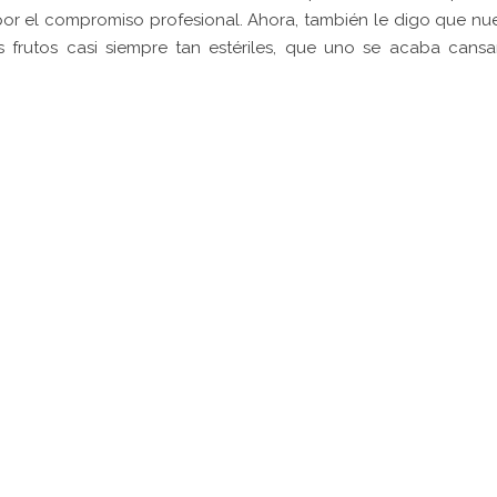
 por el compromiso profesional. Ahora, también le digo que nu
los frutos casi siempre tan estériles, que uno se acaba cans
pp
gram
kedIn
Compartir