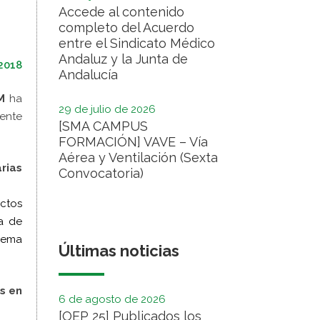
Accede al contenido
completo del Acuerdo
entre el Sindicato Médico
Andaluz y la Junta de
2018
Andalucía
M
ha
29 de julio de 2026
mente
[SMA CAMPUS
FORMACIÓN] VAVE – Vía
Aérea y Ventilación (Sexta
rias
Convocatoria)
ictos
a de
blema
Últimas noticias
es en
6 de agosto de 2026
[OEP 25] Publicados los