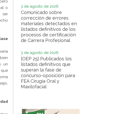
 pero
3 de agosto de 2026
ial o
Comunicado sobre
 ser
corrección de errores
hecho
materiales detectados en
listados definitivos de los
procesos de certificación
lase
de Carrera Profesional
ería
3 de agosto de 2026
bien
[OEP 25] Publicados los
listados definitivos que
s un
superan la fase de
o que
concurso-oposición para
toma
FEA Cirugía Oral y
sejo,
Maxilofacial
idad