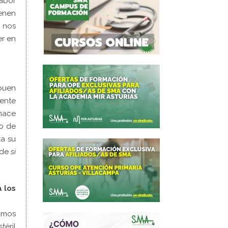
labor
ienen
e nos
er en
 buen
mente
hace
to de
za su
 de
si
 los
amos
éril