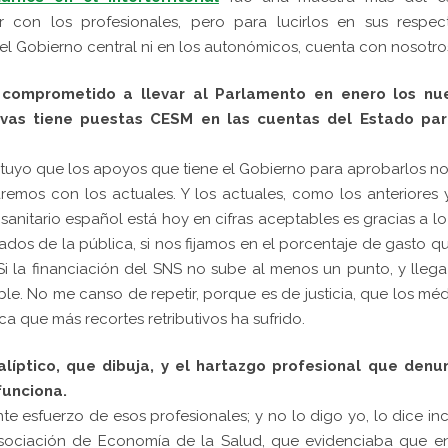
r con los profesionales, pero para lucirlos en sus respec
n el Gobierno central ni en los autonómicos, cuenta con nosotro
 comprometido a llevar al Parlamento en enero los nu
vas tiene puestas CESM en las cuentas del Estado par
intuyo que los apoyos que tiene el Gobierno para aprobarlos n
emos con los actuales. Y los actuales, como los anteriores 
o sanitario español está hoy en cifras aceptables es gracias a l
tados de la pública, si nos fijamos en el porcentaje de gasto q
Si la financiación del SNS no sube al menos un punto, y llega
able. No me canso de repetir, porque es de justicia, que los mé
ca que más recortes retributivos ha sufrido.
íptico, que dibuja, y el hartazgo profesional que denun
funciona.
nte esfuerzo de esos profesionales; y no lo digo yo, lo dice in
Asociación de Economía de la Salud, que evidenciaba que e