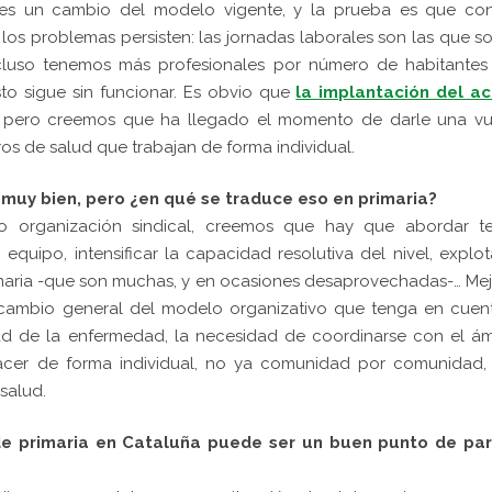
 es un cambio del modelo vigente, y la prueba es que con
os problemas persisten: las jornadas laborales son las que so
incluso tenemos más profesionales por número de habitantes
to sigue sin funcionar. Es obvio que
la implantación del ac
 pero creemos que ha llegado el momento de darle una vue
os de salud que trabajan de forma individual.
 muy bien, pero ¿en qué se traduce eso en primaria?
o organización sindical, creemos que hay que abordar t
equipo, intensificar la capacidad resolutiva del nivel, explot
aria -que son muchas, y en ocasiones desaprovechadas-… Me
 cambio general del modelo organizativo que tenga en cuent
dad de la enfermedad, la necesidad de coordinarse con el á
acer de forma individual, no ya comunidad por comunidad, 
salud.
 de primaria en Cataluña puede ser un buen punto de par