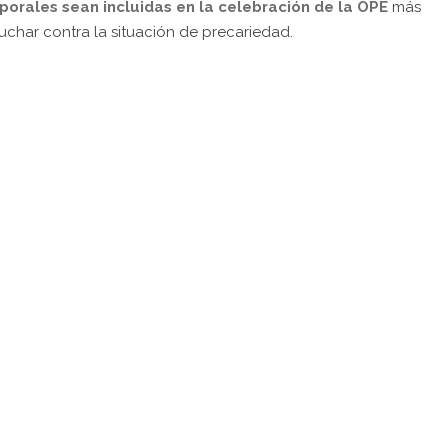
porales sean incluidas en la celebración de la OPE
más
uchar contra la situación de precariedad.
pp
gram
kedIn
Compartir