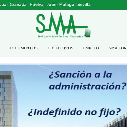
oba
·
Granada
·
Huelva
·
Jaén
·
Málaga
·
Sevilla
DOCUMENTOS
COLECTIVOS
EMPLEO
SMA FO