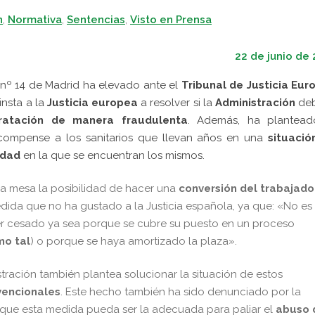
n
,
Normativa
,
Sentencias
,
Visto en Prensa
22 de junio de
 nº 14 de Madrid ha elevado ante el
Tribunal de Justicia Eur
insta a la
Justicia europea
a resolver si la
Administración
deb
ratación de manera fraudulenta
. Además, ha plantead
 compense a los sanitarios que llevan años en una
situació
edad
en la que se encuentran los mismos.
la mesa la posibilidad de hacer una
conversión del trabajado
dida que no ha gustado a la Justicia española, ya que: «No es
er cesado ya sea porque se cubre su puesto en un proceso
mo tal
) o porque se haya amortizado la plaza».
tración también plantea solucionar la situación de estos
encionales
. Este hecho también ha sido denunciado por la
que esta medida pueda ser la adecuada para paliar el
abuso 