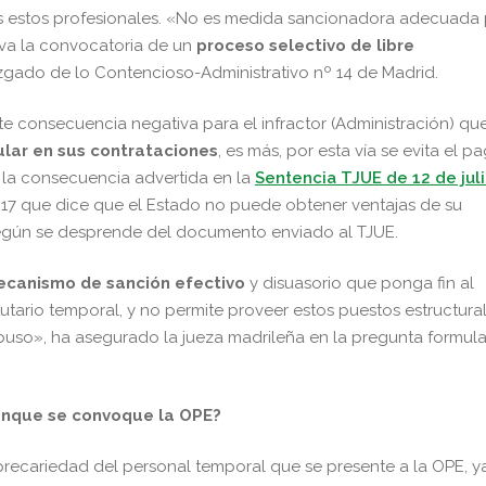
s estos profesionales. «No es medida sancionadora adecuada
iva la convocatoria de un
proceso selectivo de libre
juzgado de lo Contencioso-Administrativo nº 14 de Madrid.
te consecuencia negativa para el infractor (Administración) que
lar en sus contrataciones
, es más, por esta vía se evita el p
e la consecuencia advertida en la
Sentencia TJUE de 12 de jul
 17 que dice que el Estado no puede obtener ventajas de su
egún se desprende del documento enviado al TJUE.
ecanismo de sanción efectivo
y disuasorio que ponga fin al
tario temporal, y no permite proveer estos puestos estructura
buso», ha asegurado la jueza madrileña en la pregunta formul
aunque se convoque la OPE?
 precariedad del personal temporal que se presente a la OPE, y