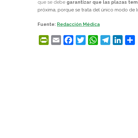
que se debe
garantizar que las plazas tem
próxima, porque se trata del único modo de l
Fuente:
Redacción Médica
PrintFriendly
Email
Facebook
Twitter
WhatsA
Tele
Lin