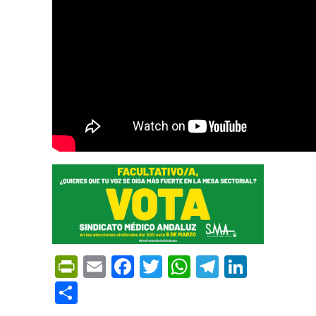
PrintFriendly
Email
Facebook
Twitter
WhatsApp
Telegra
Linke
Compartir