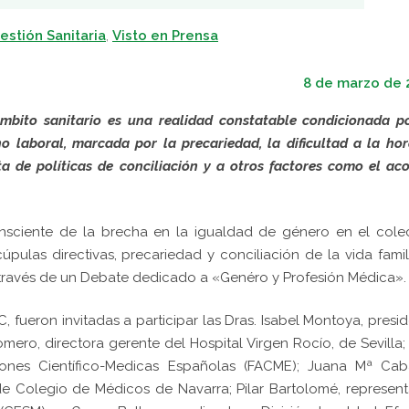
Gestión Sanitaria
,
Visto en Prensa
8 de marzo de 
mbito sanitario es una realidad constatable condicionada p
o laboral, marcada por la precariedad, la dificultad a la ho
ta de políticas de conciliación y a otros factores como el ac
nsciente de la brecha en la igualdad de género en el colec
ulas directivas, precariedad y conciliación de la vida famil
a través de un Debate dedicado a «Genéro y Profesión Médica».
 fueron invitadas a participar las Dras. Isabel Montoya, presi
ero, directora gerente del Hospital Virgen Rocío, de Sevilla; 
iones Científico-Medicas Españolas (FACME); Juana Mª Cabal
e Colegio de Médicos de Navarra; Pilar Bartolomé, represen