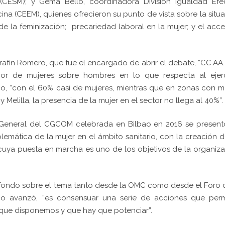
(CESM); y Gema Bello, coordinadora División Igualdad Efec
ina (CEEM), quienes ofrecieron su punto de vista sobre la situ
e la feminización; precariedad laboral en la mujer; y el acc
afín Romero, que fue el encargado de abrir el debate, “CC.AA
or de mujeres sobre hombres en lo que respecta al ejerc
co, “con el 60% casi de mujeres, mientras que en zonas con 
 Melilla, la presencia de la mujer en el sector no llega al 40%”.
 General del CGCOM celebrada en Bilbao en 2016 se present
blemática de la mujer en el ámbito sanitario, con la creación 
cuya puesta en marcha es uno de los objetivos de la organiz
a fondo sobre el tema tanto desde la OMC como desde el Foro 
omo avanzó, “es consensuar una serie de acciones que perm
s que disponemos y que hay que potenciar”.