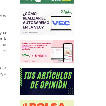
és de
 y un
ó la
s de
, «el
o “es
igar,