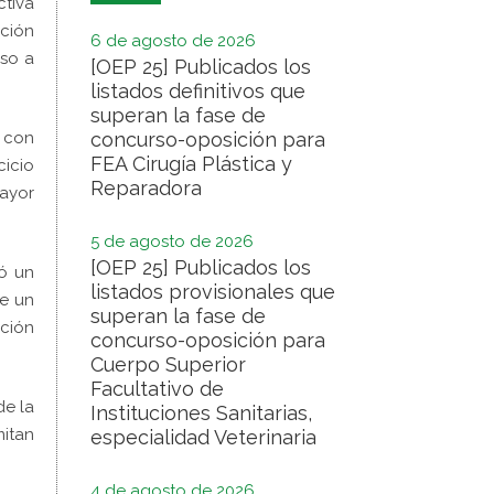
tiva
ación
6 de agosto de 2026
eso a
[OEP 25] Publicados los
listados definitivos que
superan la fase de
. con
concurso-oposición para
FEA Cirugía Plástica y
icio
Reparadora
mayor
5 de agosto de 2026
[OEP 25] Publicados los
ó un
listados provisionales que
de un
superan la fase de
ación
concurso-oposición para
Cuerpo Superior
Facultativo de
de la
Instituciones Sanitarias,
itan
especialidad Veterinaria
4 de agosto de 2026