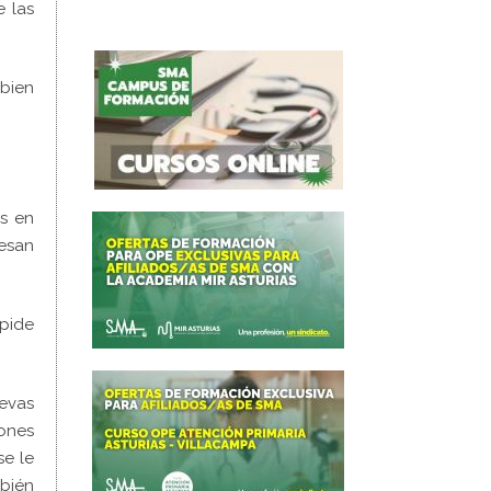
e las
 bien
es en
resan
mpide
evas
ones
se le
bién