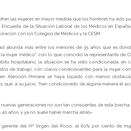
ufren las mujeres en mayor medida que los hombres ha sido p
la Encuesta de la Situación Laboral de los Médicos en Españ
oración con los Colegios de Médicos y la CESM.
edad abunda más entre los menores de 35 años que es dond
la mujer médico”, con lo que coincidió la representante de 
ito hospitalario, la situación se ha visto condicionada, en c
stos de trabajo, con claros condicionantes para la mujer co
as en Atención Primaria se haya topado con menos obstácul
as, que, a su juicio, “han condicionado de alguna manera el a
as nuevas generaciones no son tan conscientes de esta brecha,
s 40 años, y ya no suele haber marcha atrás».
 gerente del Hº Virgen del Rocío, el 60% por ciento de mu