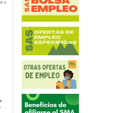
ar a
a:
e