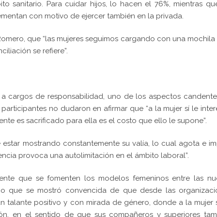
to sanitario. Para cuidar hijos, lo hacen el 76%, mientras qu
rementan con motivo de ejercer también en la privada.
 Romero, que “las mujeres seguimos cargando con una mochila
iliación se refiere”.
 a cargos de responsabilidad, uno de los aspectos candent
 participantes no dudaron en afirmar que “a la mujer sí le inte
nte es sacrificado para ella es el costo que ello le supone”.
e estar mostrando constantemente su valía, lo cual agota e i
ncia provoca una autolimitación en el ámbito laboral”.
niente que se fomenten los modelos femeninos entre las nu
po que se mostró convencida de que desde las organizaci
 talante positivo y con mirada de género, donde a la mujer 
ión, en el sentido de que sus compañeros y superiores tam