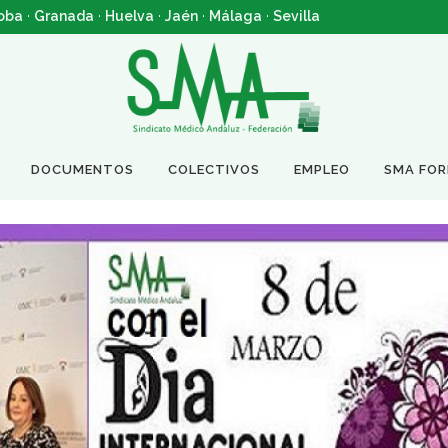
oba
·
Granada
·
Huelva
·
Jaén
·
Málaga
·
Sevilla
DOCUMENTOS
COLECTIVOS
EMPLEO
SMA FO