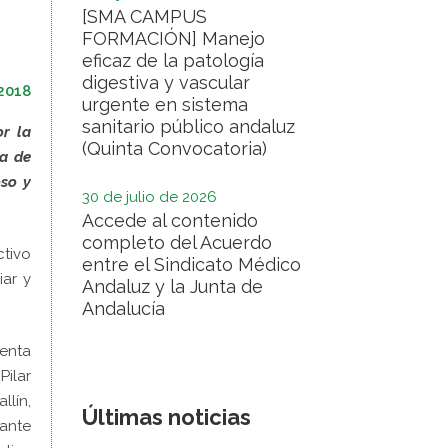
[SMA CAMPUS
FORMACIÓN] Manejo
eficaz de la patología
digestiva y vascular
2018
urgente en sistema
sanitario público andaluz
or la
(Quinta Convocatoria)
ra de
oso y
30 de julio de 2026
Accede al contenido
completo del Acuerdo
tivo
entre el Sindicato Médico
iar y
Andaluz y la Junta de
Andalucía
denta
Pilar
lín,
Últimas noticias
tante