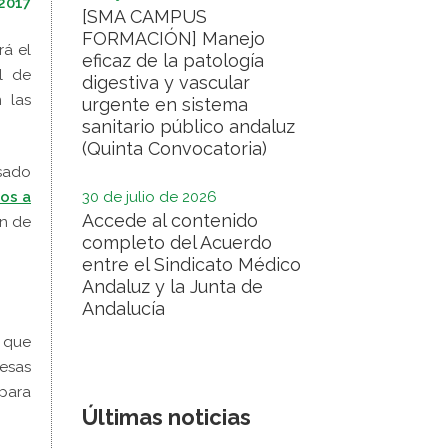
 2017
[SMA CAMPUS
FORMACIÓN] Manejo
á el
eficaz de la patología
l de
digestiva y vascular
n las
urgente en sistema
sanitario público andaluz
(Quinta Convocatoria)
asado
dos a
30 de julio de 2026
Accede al contenido
ón de
completo del Acuerdo
entre el Sindicato Médico
Andaluz y la Junta de
Andalucía
l que
resas
 para
Últimas noticias