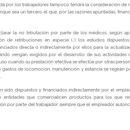
ida por los trabajadores tampoco tendrá la consideración de 
unque sea un tercero el que, por las razones apuntadas, financ
larar la no tributación por parte de los médicos, según ap
ón de retribuciones en especie (…) los estudios dispuesto
nciados directa o indirectamente por ellos para la actualiza
uando vengan exigidos por el desarrollo de sus actividades 
cluso cuando su prestación efectiva se efectúe por otras perso
os gastos de locomoción, manutención y estancia se regirán p
.
n sido dispuestos y financiados indirectamente por el empl
 entidades que comercialicen productos para los que res
n por parte del trabajador, siempre que el empleador autoric