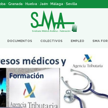
oba
·
Granada
·
Huelva
·
Jaén
·
Málaga
·
Sevilla
DOCUMENTOS
COLECTIVOS
EMPLEO
SMA FO