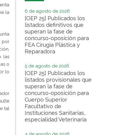
renta
6 de agosto de 2026
ie la
[OEP 25] Publicados los
listados definitivos que
superan la fase de
unta
concurso-oposición para
s por
FEA Cirugía Plástica y
ción,
Reparadora
o las
nas o
5 de agosto de 2026
or lo
[OEP 25] Publicados los
listados provisionales que
superan la fase de
concurso-oposición para
eador
Cuerpo Superior
ulte
Facultativo de
e tal
Instituciones Sanitarias,
especialidad Veterinaria
4 de agosto de 2026