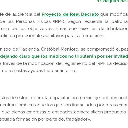
11 de julio de
mite de audiencia del
Proyecto de Real Decreto
que modificar
e las Personas Físicas (IRPF). Según recuerda la patrona
), uno de los objetivos es «mantener exentas de tributació
éutica a profesionales sanitarios para su formación».
ministro de Hacienda, Cristóbal Montoro, se comprometió el p
,
dejando claro que los médicos no tributarán por ser invita
 a través de la modificación del reglamento del IRPF. La decisi
rno a si estas ayudas tributarían o no.
stos de estudio para la capacitación o reciclaje del persona
ncuentran también aquellos que son financiados por otras emp
re que dichas empresas o entidades comercialicen productos
ecuada formación por parte del trabajador».